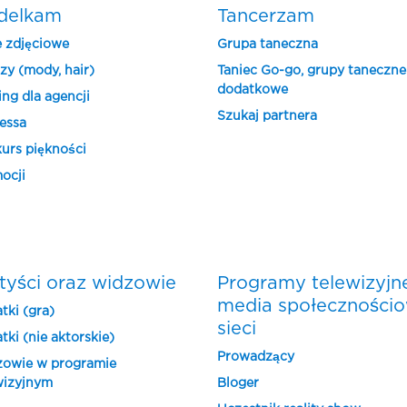
delkam
Tancerzam
e zdjęciowe
Grupa taneczna
zy (mody, hair)
Taniec Go-go, grupy taneczne
dodatkowe
ing dla agencji
Szukaj partnera
essa
urs piękności
ocji
tyści oraz widzowie
Programy telewizyjn
media społeczności
tki (gra)
sieci
tki (nie aktorskie)
Prowadzący
owie w programie
wizyjnym
Bloger