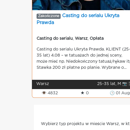
Casting do serialu Ukryta
Zakończone
Prawda
Casting do serialu
,
Warsz
,
Opłata
Casting do serialu Ukryta Prawda. KLIENT (2
35 lat) 4.08 – w tatuażach do jednej sceny,
może mieć np. Niedokończony tatuaż/rękaw it
Stawka 200 zł płatne po planie. Wybrane o...
Warsz
25-35 lat, M 📷 
👁 4832
★ 0
🕒 01 Aug
Wybierz typ projektu w mieście Warsz, w kt