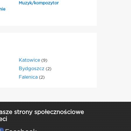
Muzyk/kompozytor
mie
Katowice
(9)
Bydgoszcz
(2)
Falenica
(2)
asze strony społecznościowe
eci