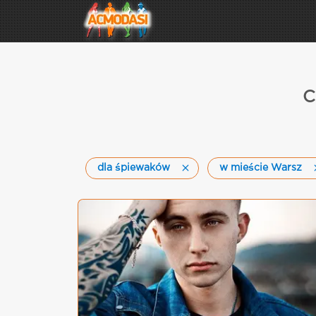
C
dla śpiewaków
w mieście Warsz