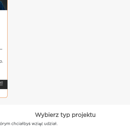
5—
p.
🎬
Wybierz typ projektu
órym chciałbyś wziąć udział.