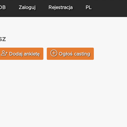
DB
Zaloguj
Rejestracja
PL
sz
Dodaj ankietę
Ogłoś casting