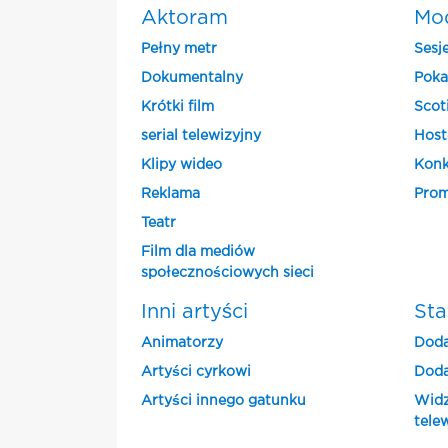
Aktoram
Mo
Pełny metr
Sesj
Dokumentalny
Poka
Krótki film
Scot
serial telewizyjny
Host
Klipy wideo
Konk
Reklama
Prom
Teatr
Film dla mediów
społecznościowych sieci
Inni artyści
Sta
Animatorzy
Doda
Artyści cyrkowi
Doda
Artyści innego gatunku
Widz
tele