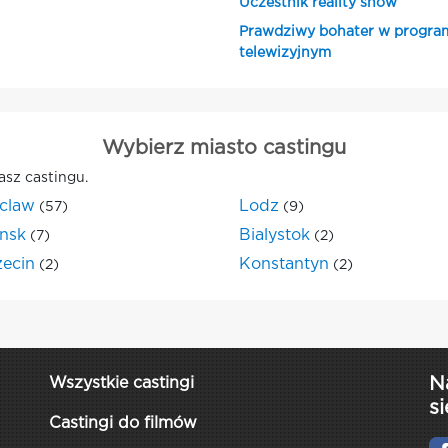
Uczestnik reality show
Prawdziwy bohater w progra
telewizyjnym
Wybierz miasto castingu
asz castingu.
claw
Lodz
(57)
(9)
nsk
Bialystok
(7)
(2)
zecin
Konstantyn
(2)
(2)
N
Wszystkie castingi
si
Castingi do filmów