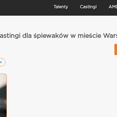
Talenty
Castingi
AM
astingi dla śpiewaków w mieście War