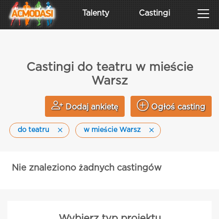
Talenty
Castingi
Castingi do teatru w mieście
Warsz
Dodaj ankietę
Ogłoś casting
do teatru
w mieście Warsz
Nie znaleziono żadnych castingów
Wybierz typ projektu