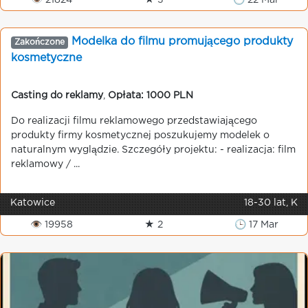
👁 21824
★ 3
🕒 22 Mar
Modelka do filmu promującego produkty
Zakończone
kosmetyczne
Casting do reklamy
,
Opłata: 1000 PLN
Do realizacji filmu reklamowego przedstawiającego
produkty firmy kosmetycznej poszukujemy modelek o
naturalnym wyglądzie. Szczegóły projektu: - realizacja: film
reklamowy / ...
Katowice
18-30 lat, K
👁 19958
★ 2
🕒 17 Mar