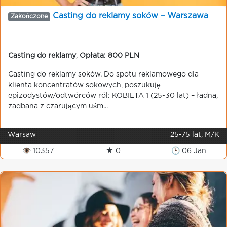
Casting do reklamy soków – Warszawa
Zakończone
Casting do reklamy
,
Opłata: 800 PLN
Casting do reklamy soków. Do spotu reklamowego dla
klienta koncentratów sokowych, poszukuję
epizodystów/odtwórców ról: KOBIETA 1 (25-30 lat) – ładna,
zadbana z czarującym uśm...
Warsaw
25-75 lat, M/K
👁 10357
★ 0
🕒 06 Jan