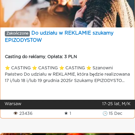
Do udziału w REKLAMIE szukamy
Zakończone
EPIZODYSTOW
Casting do reklamy
,
Opłata: 3 PLN
⭐️ CASTING ⭐️ CASTING ⭐️ CASTING ⭐️ Szanowni
Państwo Do udziału w REKLAMIE, która będzie realizowana
17 i/lub 18 i/lub 19 grudnia 2025r Szukamy EPIZODYSTO...
Warsaw
17-25 lat, M/K
👁 23436
★ 1
🕒 15 Dec