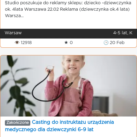
Studio poszukuje do reklamy sklepu: dziecko -dziewczynka
ok. 4lata Warszawa 22.02 Reklama (dziewczynka ok.4 lata)
Warsza...
Warsaw
4-5 lat, K
👁 12918
★ 0
🕒 20 Feb
Casting do instruktażu urządzenia
Zakończone
medycznego dla dziewczynki 6-9 lat