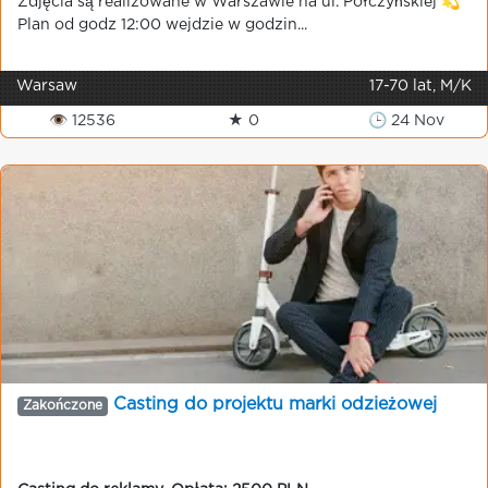
Zdjęcia są realizowane w Warszawie na ul. Połczýńskiej 💫
Plan od godz 12:00 wejdzie w godzin...
Warsaw
17-70 lat, M/K
👁 12536
★ 0
🕒 24 Nov
Casting do projektu marki odzieżowej
Zakończone