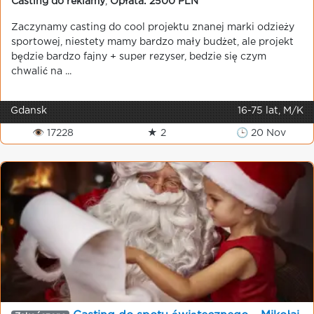
Casting do reklamy
,
Opłata: 2500 PLN
Zaczynamy casting do cool projektu znanej marki odzieży
sportowej, niestety mamy bardzo mały budżet, ale projekt
będzie bardzo fajny + super rezyser, bedzie się czym
chwalić na ...
Gdansk
16-75 lat, M/K
👁 17228
★ 2
🕒 20 Nov