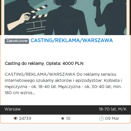
CASTING/REKLAMA/WARSZAWA
Zakończone
Casting do reklamy
,
Opłata: 4000 PLN
CASTING/REKLAMA/WARSZAWA Do reklamy serwisu
internetowego szukamy aktorów i epizodystów: Kobieta i
mężczyzna - ok. 18-40 lat. Mężczyzna - ok. 30-40 lat; min.
180 cm wzros...
Warsaw
18-70 lat, M/K
👁 24739
★ 10
🕒 09 Mar