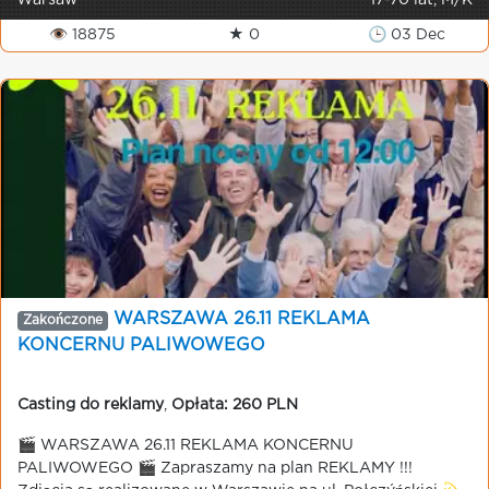
Warsaw
17-70 lat, M/K
👁 18875
★ 0
🕒 03 Dec
WARSZAWA 26.11 REKLAMA
Zakończone
KONCERNU PALIWOWEGO
Casting do reklamy
,
Opłata: 260 PLN
🎬 WARSZAWA 26.11 REKLAMA KONCERNU
PALIWOWEGO 🎬 Zapraszamy na plan REKLAMY !!!