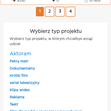
👁 8341
★ 0
🕒 15 Nov
1
2
3
4
Wybierz typ projektu
Wybierz typ projektu, w którym chciałbyś wziąć
udział.
Aktoram
Pełny metr
Dokumentalny
Krótki film
serial telewizyjny
Klipy wideo
Reklama
Teatr