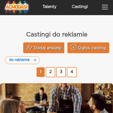
Talenty
Castingi
Castingi do reklamie
Dodaj ankietę
Ogłoś casting
do reklamie
1
2
3
4