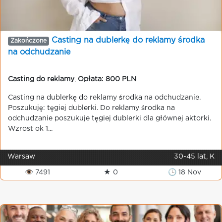
Casting na dublerkę do reklamy środka
Zakończone
na odchudzanie
Casting do reklamy
,
Opłata: 800 PLN
Casting na dublerkę do reklamy środka na odchudzanie.
Poszukuję: tęgiej dublerki. Do reklamy środka na
odchudzanie poszukuje tęgiej dublerki dla głównej aktorki.
Wzrost ok 1...
Warsaw
30-45 lat, K
👁 7491
★ 0
🕒 18 Nov