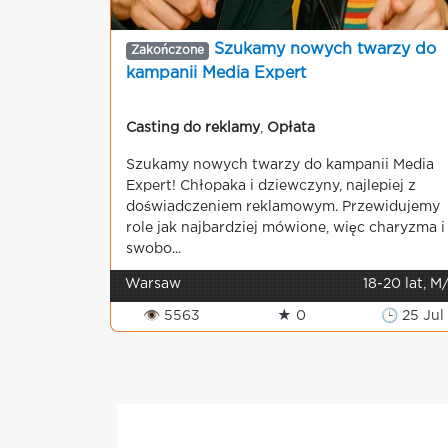
Szukamy nowych twarzy do
Zakończone
kampanii Media Expert
Casting do reklamy
,
Opłata
Szukamy nowych twarzy do kampanii Media
Expert! Chłopaka i dziewczyny, najlepiej z
doświadczeniem reklamowym. Przewidujemy
role jak najbardziej mówione, więc charyzma i
swobo...
Warsaw
18-20 lat, M
👁 5563
★ 0
🕒 25 Jul