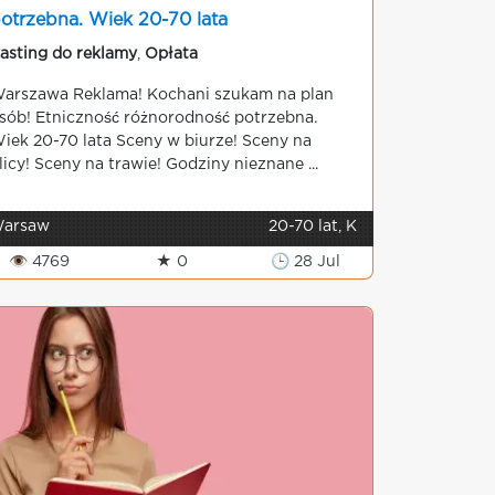
otrzebna. Wiek 20-70 lata
asting do reklamy
,
Opłata
arszawa Reklama! Kochani szukam na plan
sób! Etniczność różnorodność potrzebna.
iek 20-70 lata Sceny w biurze! Sceny na
licy! Sceny na trawie! Godziny nieznane ...
arsaw
20-70 lat, K
👁 4769
★ 0
🕒 28 Jul