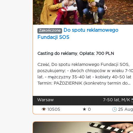
Do spotu reklamowego
Zakończone
Fundacji SOS
Casting do reklamy
,
Opłata: 700 PLN
Cześć, Do spotu reklamowego Fundacji SOS,
poszukujemy: - dwóch chłopców w wieku 7-1
lat. - mężczyzny 35-40 lat - kobiety 40-50 lat
Termin: PAŹDZIERNIK (konkretny termin do...
Warsaw
7-50 lat, M/K 
👁 10505
★ 0
🕒 25 Au