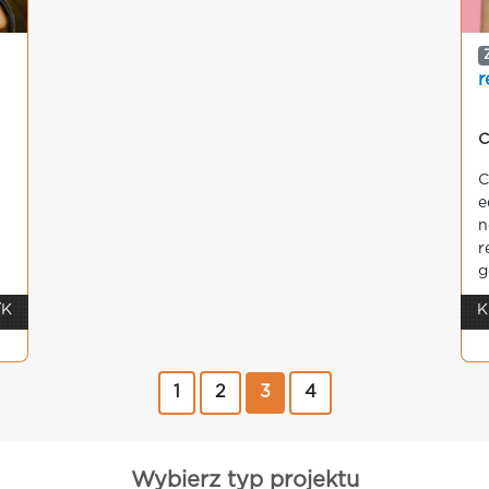
r
C
C
e
n
r
g
/K
K
1
2
3
4
Wybierz typ projektu