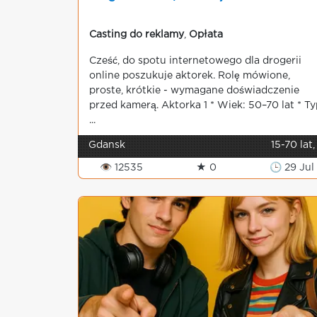
Casting do reklamy
,
Opłata
Cześć, do spotu internetowego dla drogerii
online poszukuje aktorek. Rolę mówione,
proste, krótkie - wymagane doświadczenie
przed kamerą. Aktorka 1 * Wiek: 50–70 lat * Ty
...
Gdansk
15-70 lat,
👁 12535
★ 0
🕒 29 Jul