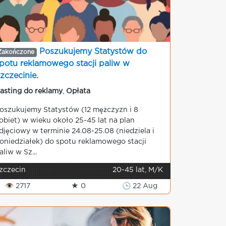
Poszukujemy Statystów do
Zakończone
potu reklamowego stacji paliw w
zczecinie.
asting do reklamy
,
Opłata
oszukujemy Statystów (12 mężczyzn i 8
obiet) w wieku około 25-45 lat na plan
djęciowy w terminie 24.08-25.08 (niedziela i
oniedziałek) do spotu reklamowego stacji
aliw w Sz...
zczecin
20-45 lat, M/K
👁 2717
★ 0
🕒 22 Aug