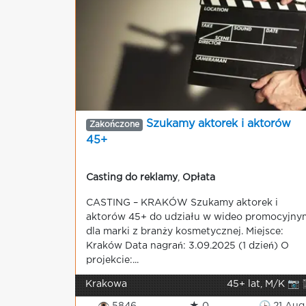
Szukamy aktorek i aktorów
Zakończone
45+
Casting do reklamy
,
Opłata
CASTING – KRAKÓW Szukamy aktorek i
aktorów 45+ do udziału w wideo promocyjny
dla marki z branży kosmetycznej. Miejsce:
Kraków Data nagrań: 3.09.2025 (1 dzień) O
projekcie:...
Krakowa
45+ lat, M/K 📷 