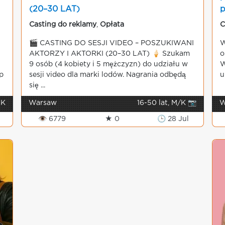
(20–30 LAT)
p
Casting do reklamy
,
Opłata
C
🎬 CASTING DO SESJI VIDEO – POSZUKIWANI
W
AKTORZY I AKTORKI (20–30 LAT) 🍦 Szukam
o
9 osób (4 kobiety i 5 mężczyzn) do udziału w
W
p
sesji video dla marki lodów. Nagrania odbędą
u
się ...
 K
Warsaw
16-50 lat, M/K 📷
W
👁 6779
★ 0
🕒 28 Jul