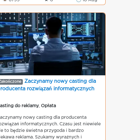
👁 6799
★ 0
🕒 18 Aug
Zaczynamy nowy casting dla
Zakończone
roducenta rozwiązań informatycznych
asting do reklamy
,
Opłata
aczynamy nowy casting dla producenta
ozwiązań informatycznych. Czasu jest niewiele
le to będzie świetna przygoda i bardzo
iekawa reklama. Szukamy wyraźnych i