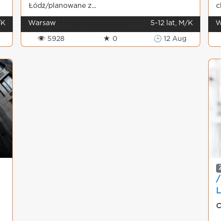
Łódź/planowane z...
c
/K
Warsaw
5-12 lat, M/K
W
👁 5928
★ 0
🕒 12 Aug
A
C