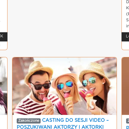
D
K
(
,
S
i
...
/K
L
g
CASTING DO SESJI VIDEO –
Zakończone
POSZUKIWANI AKTORZY I AKTORKI
p