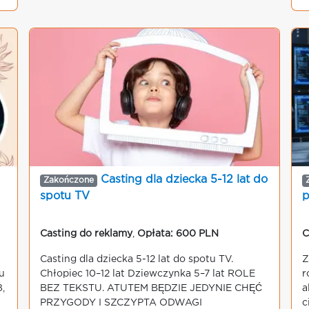
Casting dla dziecka 5-12 lat do
Zakończone
spotu TV
p
Casting do reklamy
,
Opłata: 600 PLN
C
Casting dla dziecka 5-12 lat do spotu TV.
Z
u
Chłopiec 10–12 lat Dziewczynka 5–7 lat ROLE
r
,
BEZ TEKSTU. ATUTEM BĘDZIE JEDYNIE CHĘĆ
a
PRZYGODY I SZCZYPTA ODWAGI
c