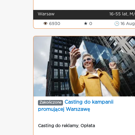
Warsaw
16-55 lat, M
👁 6930
★ 0
🕒 16 Aug
Casting do kampanii
Zakończone
promującej Warszawę
Casting do reklamy
,
Opłata