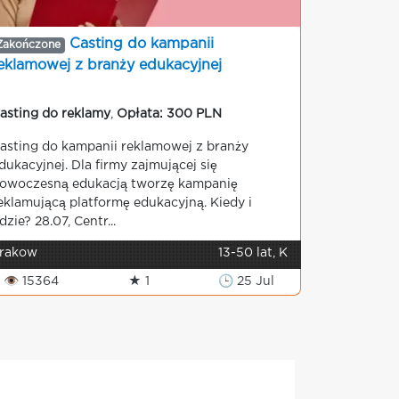
Casting do kampanii
Zakończone
eklamowej z branży edukacyjnej
asting do reklamy
,
Opłata: 300 PLN
asting do kampanii reklamowej z branży
dukacyjnej. Dla firmy zajmującej się
owoczesną edukacją tworzę kampanię
eklamującą platformę edukacyjną. Kiedy i
dzie? 28.07, Centr...
rakow
13-50 lat, K
👁 15364
★ 1
🕒 25 Jul