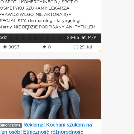
O SPOTU KOMERCYJNEGO / SPOT O
OSMETYKU SZUKAMY LEKARZA
PRAWDZIWEGO, NIE AKTORA!!!) -
PECJALISTY: dermatologii, laryngologii,
nterny. NIE BĘDZIE PODPISANY ANI TYTUŁEM,
odz
28-65 lat, M/K
👁 9057
★ 0
🕒 29 Jul
Reklama! Kochani szukam na
Zakończone
lan osób! Etniczność różnorodność