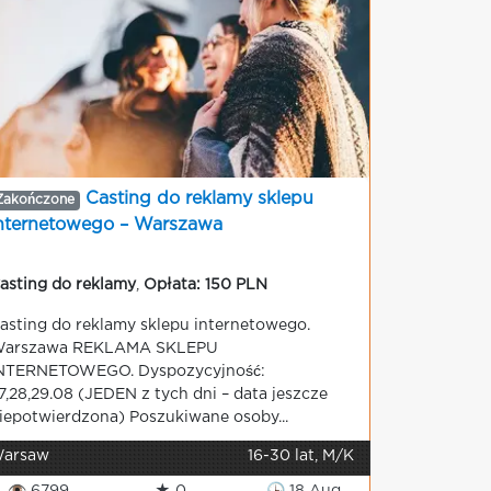
Casting do reklamy sklepu
Zakończone
nternetowego – Warszawa
asting do reklamy
,
Opłata: 150 PLN
asting do reklamy sklepu internetowego.
arszawa REKLAMA SKLEPU
NTERNETOWEGO. Dyspozycyjność:
7,28,29.08 (JEDEN z tych dni – data jeszcze
iepotwierdzona) Poszukiwane osoby...
arsaw
16-30 lat, M/K