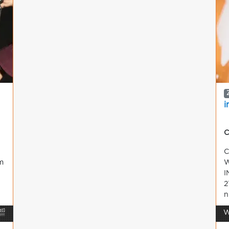
i
C
C
m
W
I
2
n
🎬
W