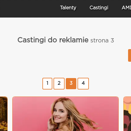
Talenty
Castingi
AM
Castingi do reklamie
strona 3
1
2
3
4