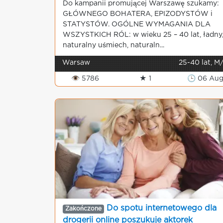
Do kampanii promującej Warszawę szukamy:
GŁÓWNEGO BOHATERA, EPIZODYSTÓW i
STATYSTÓW. OGÓLNE WYMAGANIA DLA
WSZYSTKICH RÓL: w wieku 25 – 40 lat, ładny
naturalny uśmiech, naturaln...
Warsaw
25-40 lat, M
👁 5786
★ 1
🕒 06 Au
Do spotu internetowego dla
Zakończone
drogerii online poszukuje aktorek