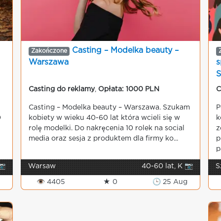
Casting – Modelka beauty –
Zakończone
Warszawa
s
S
Casting do reklamy
,
Opłata: 1000 PLN
C
Casting – Modelka beauty – Warszawa. Szukam
P
0
kobiety w wieku 40-60 lat która wcieli się w
k
rolę modelki. Do nakręcenia 10 rolek na social
z
media oraz sesja z produktem dla firmy ko...
p
p
📷
Warsaw
40-60 lat, K 📷
S
g
👁 4405
★ 0
🕒 25 Aug