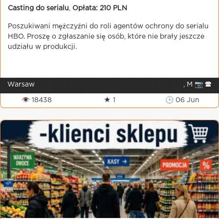
Casting do serialu
,
Opłata: 210 PLN
Poszukiwani mężczyźni do roli agentów ochrony do serialu
HBO. Proszę o zgłaszanie się osób, które nie brały jeszcze
udziału w produkcji.
Warsaw
, M 📷 🕿
👁 18438
★ 1
🕒 06 Jun