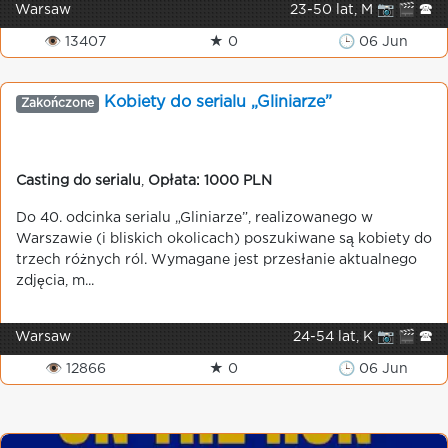
Warsaw
23-50 lat, M 📷 🎬 🕿
👁 13407
★ 0
🕒 06 Jun
Kobiety do serialu „Gliniarze”
Zakończone
Casting do serialu
,
Opłata: 1000 PLN
Do 40. odcinka serialu „Gliniarze”, realizowanego w
Warszawie (i bliskich okolicach) poszukiwane są kobiety do
trzech różnych ról. Wymagane jest przesłanie aktualnego
zdjęcia, m...
Warsaw
24-54 lat, K 📷 🎬 🕿
👁 12866
★ 0
🕒 06 Jun