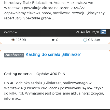
Narodowy Teatr Edukacji im. Adama Mickiewicza we
Wrocławiu poszukuje aktora na sezon 2026/27.
Zapewniamy ciekawą pracę, możliwość rozwoju (klasyczny
repertuar). Spektakle grane ...
Warsaw
21-40 lat, M/K
👁 12399
★ 0
🕒 06 Jun
Kasting do serialu „Gliniarze”
Zakończone
Casting do serialu
,
Opłata: 400 PLN
Do 40. odcinka serialu „Gliniarze”, realizowanego w
Warszawie (i bliskich okolicach) poszukiwani są mężczyźni
do kilku ról. Wymagane jest przesłanie aktualnego zdjęcia,
informac...