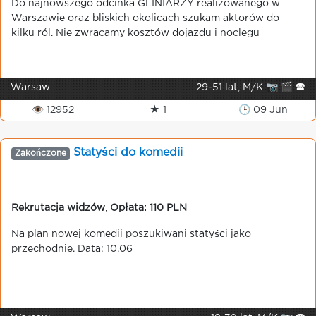
Do najnowszego odcinka GLINIARZY realizowanego w
Warszawie oraz bliskich okolicach szukam aktorów do
kilku ról. Nie zwracamy kosztów dojazdu i noclegu
Warsaw
29-51 lat, M/K 📷 🎬 🕿
👁 12952
★ 1
🕒 09 Jun
Statyści do komedii
Zakończone
Rekrutacja widzów
,
Opłata: 110 PLN
Na plan nowej komedii poszukiwani statyści jako
przechodnie. Data: 10.06