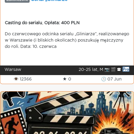
Casting do serialu
,
Opłata: 400 PLN
Do czerwcowego odcinka serialu „Gliniarze”, realizowanego
w Warszawie (i bliskich okolicach) poszukuję mężczyzny
do roli. Data: 10. czerwca
Warsaw
20-25 lat, M 📷 🎬 🕿
👁 12366
★ 0
🕒 07 Jun