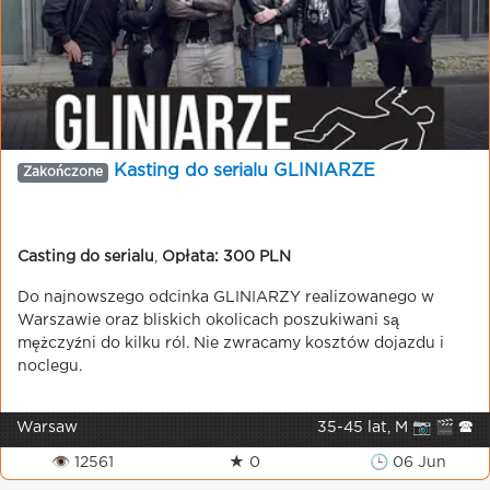
Kasting do serialu GLINIARZE
Zakończone
Casting do serialu
,
Opłata: 300 PLN
Do najnowszego odcinka GLINIARZY realizowanego w
Warszawie oraz bliskich okolicach poszukiwani są
mężczyźni do kilku ról. Nie zwracamy kosztów dojazdu i
noclegu.
Warsaw
35-45 lat, M 📷 🎬 🕿
👁 12561
★ 0
🕒 06 Jun