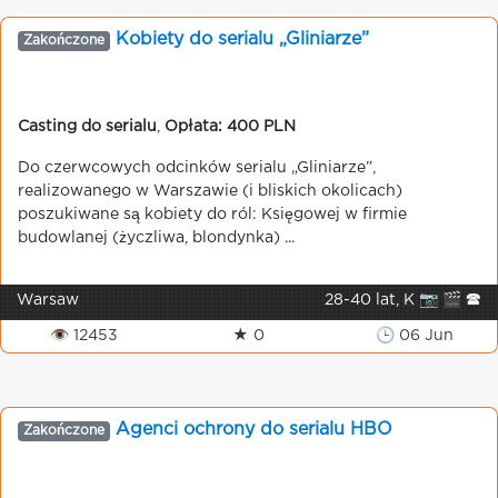
Kobiety do serialu „Gliniarze”
Zakończone
Casting do serialu
,
Opłata: 400 PLN
Do czerwcowych odcinków serialu „Gliniarze”,
realizowanego w Warszawie (i bliskich okolicach)
poszukiwane są kobiety do ról: Księgowej w firmie
budowlanej (życzliwa, blondynka) ...
Warsaw
28-40 lat, K 📷 🎬 🕿
👁 12453
★ 0
🕒 06 Jun
Agenci ochrony do serialu HBO
Zakończone