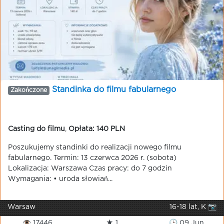
Standinka do filmu fabularnego
Zakończone
Casting do filmu
,
Opłata: 140 PLN
Poszukujemy standinki do realizacji nowego filmu
fabularnego. Termin: 13 czerwca 2026 r. (sobota)
Lokalizacja: Warszawa Czas pracy: do 7 godzin
Wymagania: • uroda słowiań...
Warsaw
16-18 lat, K 📷
👁 17446
★ 1
🕒 09 Jun