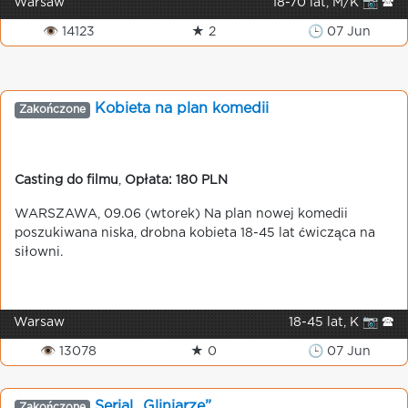
Warsaw
18-70 lat, M/K 📷 🕿
👁 14123
★ 2
🕒 07 Jun
Kobieta na plan komedii
Zakończone
Casting do filmu
,
Opłata: 180 PLN
WARSZAWA, 09.06 (wtorek) Na plan nowej komedii
poszukiwana niska, drobna kobieta 18-45 lat ćwicząca na
siłowni.
Warsaw
18-45 lat, K 📷 🕿
👁 13078
★ 0
🕒 07 Jun
Serial „Gliniarze”
Zakończone