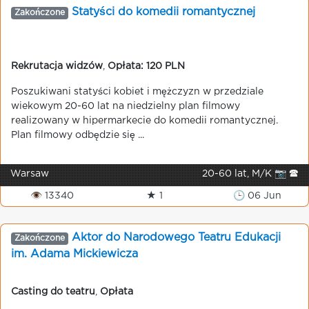
Statyści do komedii romantycznej
Zakończone
Rekrutacja widzów
,
Opłata: 120 PLN
Poszukiwani statyści kobiet i mężczyzn w przedziale
wiekowym 20-60 lat na niedzielny plan filmowy
realizowany w hipermarkecie do komedii romantycznej.
Plan filmowy odbędzie się ...
Warsaw
20-60 lat, M/K 📷 🕿
👁 13340
★ 1
🕒 06 Jun
Aktor do Narodowego Teatru Edukacji
Zakończone
im. Adama Mickiewicza
Casting do teatru
,
Opłata