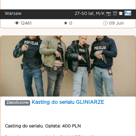
Warsaw
27-50 lat, M/K 📷 🎬 🕿
👁 12461
★ 0
🕒 09 Jun
Kasting do serialu GLINIARZE
Zakończone
Casting do serialu
,
Opłata: 400 PLN