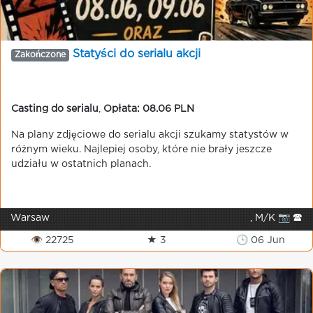
Statyści do serialu akcji
Zakończone
Casting do serialu
,
Opłata: 08.06 PLN
Na plany zdjęciowe do serialu akcji szukamy statystów w
różnym wieku. Najlepiej osoby, które nie brały jeszcze
udziału w ostatnich planach.
Warsaw
, M/K 📷 🕿
👁 22725
★ 3
🕒 06 Jun