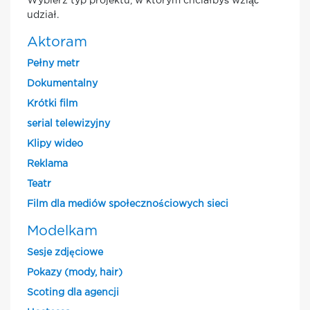
Wybierz typ projektu, w którym chciałbyś wziąć
udział.
Aktoram
Pełny metr
Dokumentalny
Krótki film
serial telewizyjny
Klipy wideo
Reklama
Teatr
Film dla mediów społecznościowych sieci
Modelkam
Sesje zdjęciowe
Pokazy (mody, hair)
Scoting dla agencji