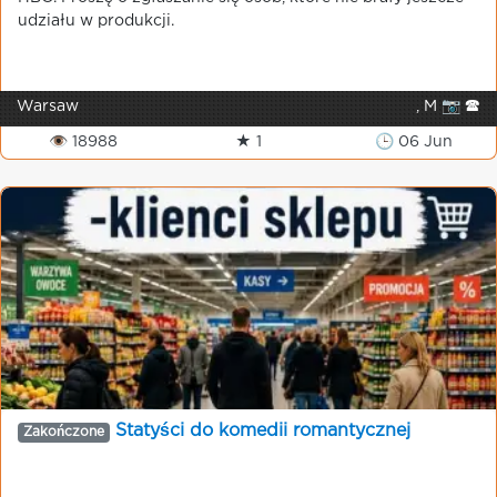
udziału w produkcji.
Warsaw
, M 📷 🕿
👁 18988
★ 1
🕒 06 Jun
Statyści do komedii romantycznej
Zakończone