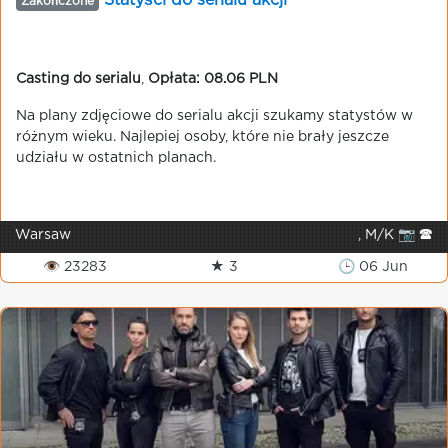
Statyści do serialu akcji
Zakończone
Casting do serialu
,
Opłata: 08.06 PLN
Na plany zdjęciowe do serialu akcji szukamy statystów w
różnym wieku. Najlepiej osoby, które nie brały jeszcze
udziału w ostatnich planach.
Warsaw
, M/K 📷 🕿
👁 23283
★ 3
🕒 06 Jun