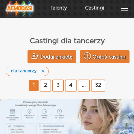
Talenty
Castingi
Castingi dla tancerzy
Dodaj ankietę
Ogłoś casting
dla tancerzy
1
2
3
4
...
32