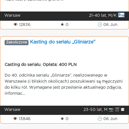
Warsaw
21-40 lat, M/K
👁 12836
★ 0
🕒 06 Jun
Kasting do serialu „Gliniarze”
Zakończone
Casting do serialu
,
Opłata: 400 PLN
Do 40. odcinka serialu „Gliniarze”, realizowanego w
Warszawie (i bliskich okolicach) poszukiwani są mężczyźni
do kilku ról. Wymagane jest przesłanie aktualnego zdjęcia,
informac...
Warsaw
23-50 lat, M 📷 🎬 🕿
👁 13846
★ 0
🕒 06 Jun