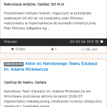
Rekrutacja widzów
,
Opłata: 120 PLN
Poszukiwani statyści kobiet i mężczyzn w przedziale
wiekowym 20-60 lat na niedzielny plan filmowy
realizowany w hipermarkecie do komedii romantycznej.
Plan filmowy odbędzie się ...
Warsaw
20-60 lat, M/K 📷 🕿
👁 13760
★ 1
🕒 06 Jun
Aktor do Narodowego Teatru Edukacji
Zakończone
im. Adama Mickiewicza
Casting do teatru
,
Opłata
Narodowy Teatr Edukacji im. Adama Mickiewicza we
Wrocławiu poszukuje aktora na sezon 2026/27.
Zapewniamy ciekawą pracę, możliwość rozwoju (klasyczny
repertuar). Spektakle grane ...