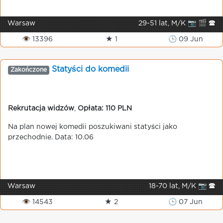
Warsaw
29-51 lat, M/K 📷 🎬 🕿
👁 13396
★ 1
🕒 09 Jun
Statyści do komedii
Zakończone
Rekrutacja widzów
,
Opłata: 110 PLN
Na plan nowej komedii poszukiwani statyści jako
przechodnie. Data: 10.06
Warsaw
18-70 lat, M/K 📷 🕿
👁 14543
★ 2
🕒 07 Jun