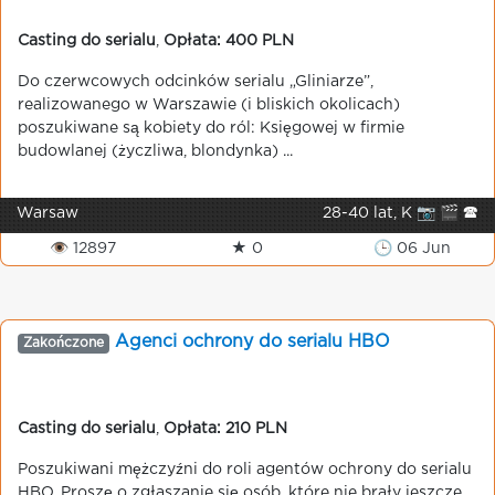
Casting do serialu
,
Opłata: 400 PLN
Do czerwcowych odcinków serialu „Gliniarze”,
realizowanego w Warszawie (i bliskich okolicach)
poszukiwane są kobiety do ról: Księgowej w firmie
budowlanej (życzliwa, blondynka) ...
Warsaw
28-40 lat, K 📷 🎬 🕿
👁 12897
★ 0
🕒 06 Jun
Agenci ochrony do serialu HBO
Zakończone
Casting do serialu
,
Opłata: 210 PLN
Poszukiwani mężczyźni do roli agentów ochrony do serialu
HBO. Proszę o zgłaszanie się osób, które nie brały jeszcze