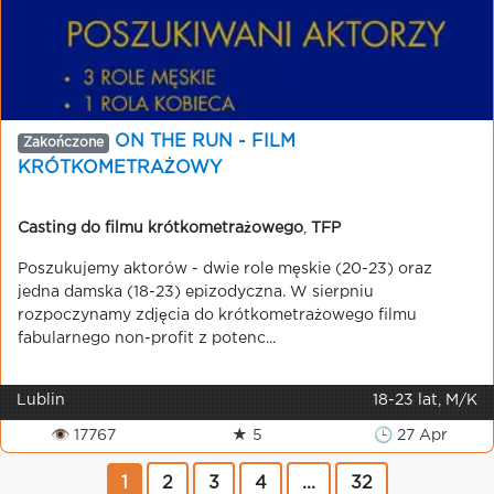
ON THE RUN - FILM
Zakończone
KRÓTKOMETRAŻOWY
Casting do filmu krótkometrażowego
,
TFP
Poszukujemy aktorów - dwie role męskie (20-23) oraz
jedna damska (18-23) epizodyczna. W sierpniu
rozpoczynamy zdjęcia do krótkometrażowego filmu
fabularnego non-profit z potenc...
Lublin
18-23 lat, M/K
👁 17767
★ 5
🕒 27 Apr
1
2
3
4
...
32