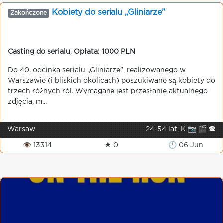
Kobiety do serialu „Gliniarze”
Zakończone
Casting do serialu
,
Opłata: 1000 PLN
Do 40. odcinka serialu „Gliniarze”, realizowanego w
Warszawie (i bliskich okolicach) poszukiwane są kobiety do
trzech różnych ról. Wymagane jest przesłanie aktualnego
zdjęcia, m...
Warsaw
24-54 lat, K 📷 🎬 🕿
👁 13314
★ 0
🕒 06 Jun