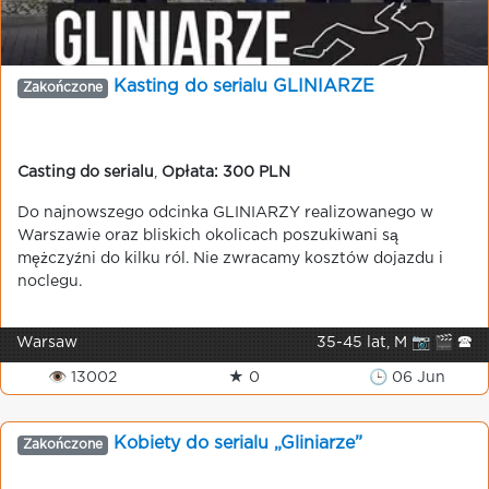
Kasting do serialu GLINIARZE
Zakończone
Casting do serialu
,
Opłata: 300 PLN
Do najnowszego odcinka GLINIARZY realizowanego w
Warszawie oraz bliskich okolicach poszukiwani są
mężczyźni do kilku ról. Nie zwracamy kosztów dojazdu i
noclegu.
Warsaw
35-45 lat, M 📷 🎬 🕿
👁 13002
★ 0
🕒 06 Jun
Kobiety do serialu „Gliniarze”
Zakończone