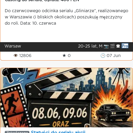
Casting do serialu
,
Opłata: 400 PLN
Do czerwcowego odcinka serialu „Gliniarze”, realizowanego
w Warszawie (i bliskich okolicach) poszukuję mężczyzny
do roli. Data: 10. czerwca
Warsaw
20-25 lat, M 📷 🎬 🕿
👁 12806
★ 0
🕒 07 Jun