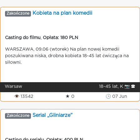
Kobieta na plan komedii
Zakończone
Casting do filmu
,
Opłata: 180 PLN
WARSZAWA, 09.06 (wtorek) Na plan nowej komedii
poszukiwana niska, drobna kobieta 18-45 lat ćwicząca na
siłowni.
Warsaw
18-45 lat, K 📷 🕿
👁 13542
★ 0
🕒 07 Jun
Serial „Gliniarze”
Zakończone