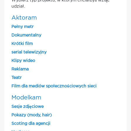
Wybierz typ projektu, w którym chciałbyś wziąć
udział.
Aktoram
Pełny metr
Dokumentalny
Krótki film
serial telewizyjny
Klipy wideo
Reklama
Teatr
Film dla mediów społecznościowych sieci
Modelkam
Sesje zdjęciowe
Pokazy (mody, hair)
Scoting dla agencji