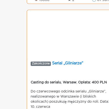
👁 13808
★ 2
🕒 07 Jun
Serial „Gliniarze”
Zakończone
Casting do serialu
,
Warsaw
,
Opłata: 400 PLN
Do czerwcowego odcinka serialu „Gliniarze”,
realizowanego w Warszawie (i bliskich
okolicach) poszukuję mężczyzny do roli. Data:
10. czerwca