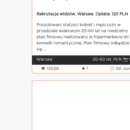
Rekrutacja widzów
,
Warsaw
,
Opłata: 120 PLN
Poszukiwani statyści kobiet i mężczyzn w
przedziale wiekowym 20-60 lat na niedzielny
plan filmowy realizowany w hipermarkecie do
komedii romantycznej. Plan filmowy odbędzie
się ...
Warsaw
20-60 lat, M/K 📷 
👁 13029
★ 1
🕒 06 Jun