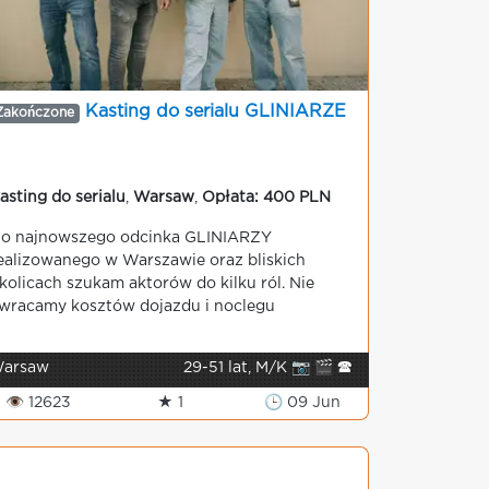
Kasting do serialu GLINIARZE
Zakończone
asting do serialu
,
Warsaw
,
Opłata: 400 PLN
o najnowszego odcinka GLINIARZY
ealizowanego w Warszawie oraz bliskich
kolicach szukam aktorów do kilku ról. Nie
wracamy kosztów dojazdu i noclegu
arsaw
29-51 lat, M/K 📷 🎬 🕿
👁 12623
★ 1
🕒 09 Jun