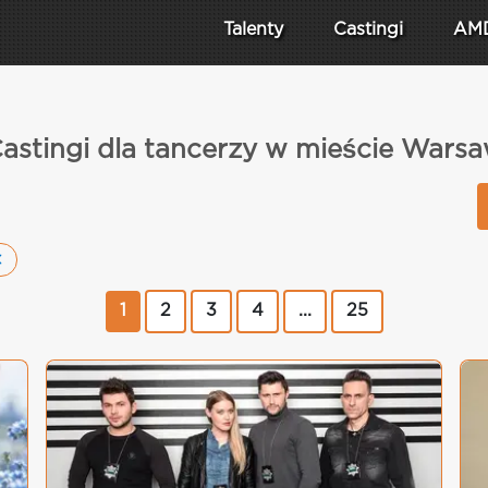
Talenty
Castingi
AM
astingi dla tancerzy w mieście Wars
1
2
3
4
...
25