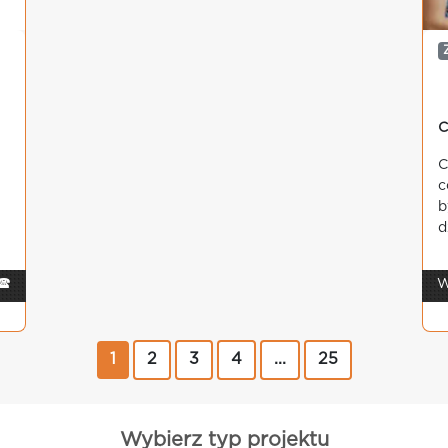
C
C
c
b
d
🕿
W
1
2
3
4
...
25
Wybierz typ projektu