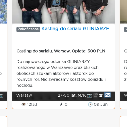
Kasting do serialu GLINIARZE
Zakończone
Casting do serialu
,
Warsaw
,
Opłata: 300 PLN
C
Do najnowszego odcinka GLINIARZY
D
realizowanego w Warszawie oraz bliskich
r
o
okolicach szukam aktorów i aktorek do
o
różnych ról. Nie zwracamy kosztów dojazdu i
z
noclegu.
📷
Warsaw
27-50 lat, M/K 📷 🎬 🕿
W
👁 12133
★ 0
🕒 09 Jun