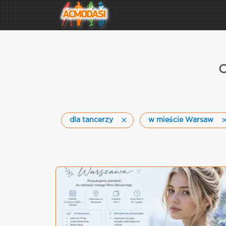
C
dla tancerzy
w mieście Warsaw