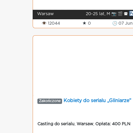
Warsaw
20-25 lat, M 📷 🎬 🕿
👁 12044
★ 0
🕒 07 Jun
Kobiety do serialu „Gliniarze”
Zakończone
Casting do serialu
,
Warsaw
,
Opłata: 400 PLN