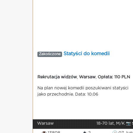
Statyści do komedii
Zakończone
Rekrutacja widzów
,
Warsaw
,
Opłata: 110 PLN
Na plan nowej komedii poszukiwani statyści
jako przechodnie. Data: 10.06
Warsaw
18-70 lat, M/K 📷 