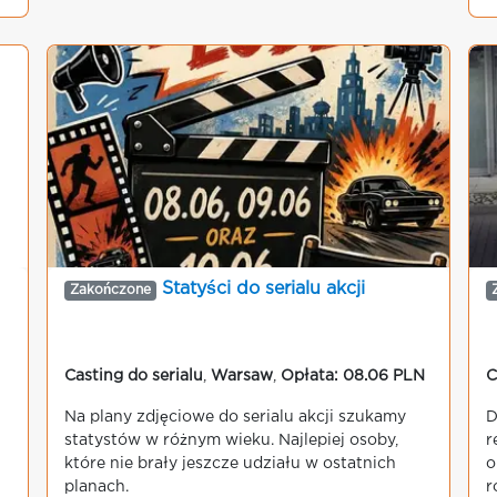
Statyści do serialu akcji
Zakończone
Casting do serialu
,
Warsaw
,
Opłata: 08.06 PLN
C
Na plany zdjęciowe do serialu akcji szukamy
D
statystów w różnym wieku. Najlepiej osoby,
r
które nie brały jeszcze udziału w ostatnich
o
planach.
r