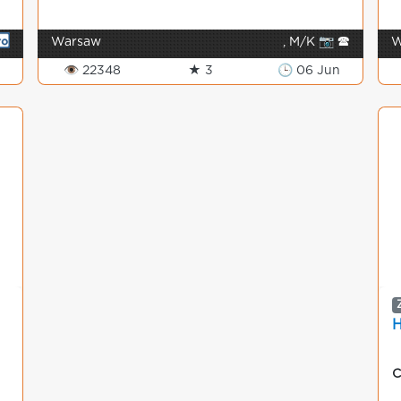
Warsaw
, M/K 📷 🕿
W
👁 22348
★ 3
🕒 06 Jun
C