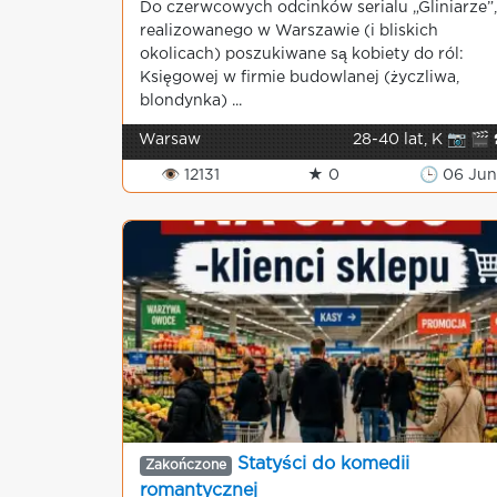
Do czerwcowych odcinków serialu „Gliniarze”,
realizowanego w Warszawie (i bliskich
okolicach) poszukiwane są kobiety do ról:
Księgowej w firmie budowlanej (życzliwa,
blondynka) ...
Warsaw
28-40 lat, K 📷 🎬 
👁 12131
★ 0
🕒 06 Jun
Statyści do komedii
Zakończone
romantycznej