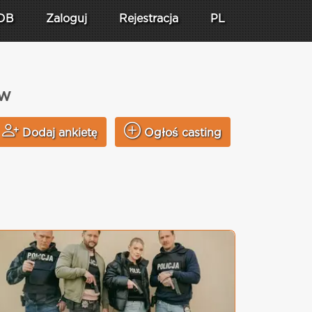
DB
Zaloguj
Rejestracja
PL
aw
Dodaj ankietę
Ogłoś casting