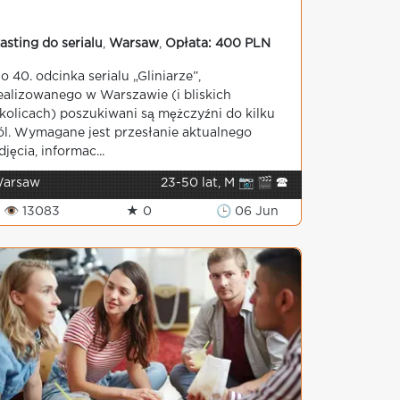
asting do serialu
,
Warsaw
,
Opłata: 400 PLN
o 40. odcinka serialu „Gliniarze”,
ealizowanego w Warszawie (i bliskich
kolicach) poszukiwani są mężczyźni do kilku
ól. Wymagane jest przesłanie aktualnego
djęcia, informac...
arsaw
23-50 lat, M 📷 🎬 🕿
👁 13083
★ 0
🕒 06 Jun