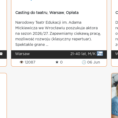
Casting do teatru
,
Warsaw
,
Opłata
C
Narodowy Teatr Edukacji im. Adama
D
Mickiewicza we Wrocławiu poszukuje aktora
r
na sezon 2026/27. Zapewniamy ciekawą pracę,
o
możliwość rozwoju (klasyczny repertuar).
r
Spektakle grane ...
z
🕿
Warsaw
21-40 lat, M/K
W
👁 12087
★ 0
🕒 06 Jun