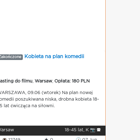
Kobieta na plan komedii
Zakończone
asting do filmu
,
Warsaw
,
Opłata: 180 PLN
ARSZAWA, 09.06 (wtorek) Na plan nowej
omedii poszukiwana niska, drobna kobieta 18-
5 lat ćwicząca na siłowni.
arsaw
18-45 lat, K 📷 🕿