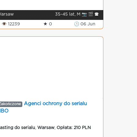
arsaw
35-45 lat, M 📷 🎬 🕿
👁 12239
★ 0
🕒 06 Jun
Agenci ochrony do serialu
Zakończone
HBO
asting do serialu
,
Warsaw
,
Opłata: 210 PLN