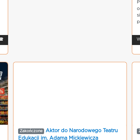
P
o
s
p
🕿
W
Aktor do Narodowego Teatru
Zakończone
Edukacji im. Adama Mickiewicza