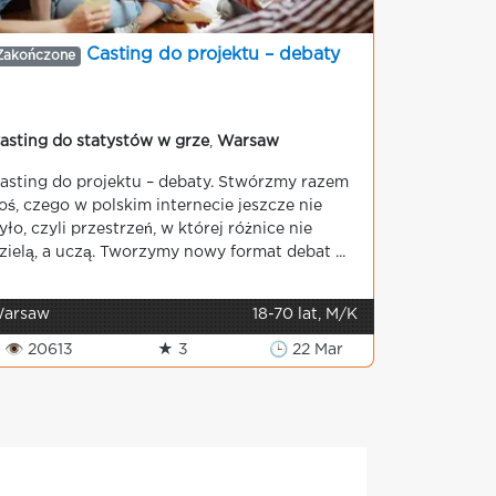
Casting do projektu – debaty
Zakończone
asting do statystów w grze
,
Warsaw
asting do projektu – debaty. Stwórzmy razem
oś, czego w polskim internecie jeszcze nie
yło, czyli przestrzeń, w której różnice nie
zielą, a uczą. Tworzymy nowy format debat ...
arsaw
18-70 lat, M/K
👁 20613
★ 3
🕒 22 Mar