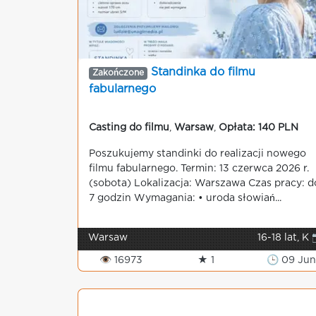
Standinka do filmu
Zakończone
fabularnego
Casting do filmu
,
Warsaw
,
Opłata: 140 PLN
Poszukujemy standinki do realizacji nowego
filmu fabularnego. Termin: 13 czerwca 2026 r.
(sobota) Lokalizacja: Warszawa Czas pracy: d
7 godzin Wymagania: • uroda słowiań...
Warsaw
16-18 lat, K 
👁 16973
★ 1
🕒 09 Jun