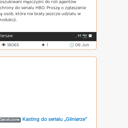
oszukiwani mężczyźni do roli agentów
chrony do serialu HBO. Proszę o zgłaszanie
ię osób, które nie brały jeszcze udziału w
rodukcji.
arsaw
, M 📷 🕿
👁 18065
★ 1
🕒 06 Jun
Kasting do serialu „Gliniarze”
Zakończone