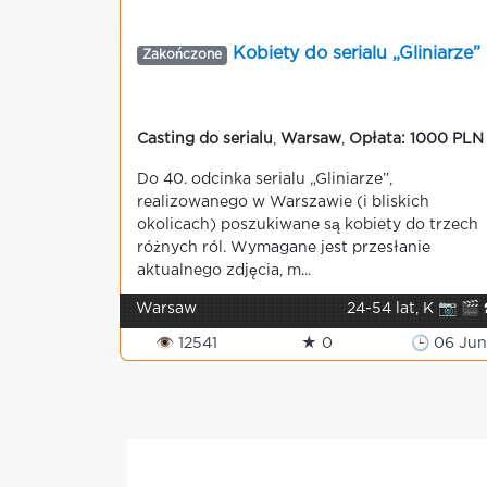
Kobiety do serialu „Gliniarze”
Zakończone
Casting do serialu
,
Warsaw
,
Opłata: 1000 PLN
Do 40. odcinka serialu „Gliniarze”,
realizowanego w Warszawie (i bliskich
okolicach) poszukiwane są kobiety do trzech
różnych ról. Wymagane jest przesłanie
aktualnego zdjęcia, m...
Warsaw
24-54 lat, K 📷 🎬 
👁 12541
★ 0
🕒 06 Jun