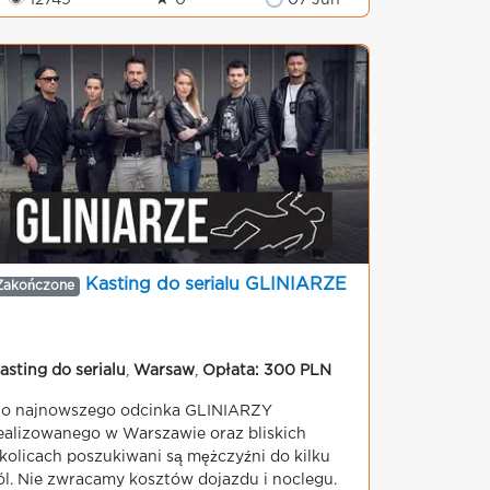
👁 12749
★ 0
🕒 07 Jun
Kasting do serialu GLINIARZE
Zakończone
asting do serialu
,
Warsaw
,
Opłata: 300 PLN
o najnowszego odcinka GLINIARZY
ealizowanego w Warszawie oraz bliskich
kolicach poszukiwani są mężczyźni do kilku
ól. Nie zwracamy kosztów dojazdu i noclegu.