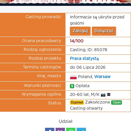
Casting prowadzi
Informacje są ukryte przed
gośćmi
Zaloguj
Dołączyć
Ocena pracodawcy
14/100
Rodzaj ogłoszenia
Casting, ID: 85078
Rodzaj projektu
Praca statystą
Terminy castingów
do 06 Lipca 2026
Kraj, miasto
Poland,
Warsaw
Warunki płatności
Opłata
$
Wymagania ogólne
20-60 lat, M/K 📷 🕿
Zakończone
Expired
Open
Status
Casting otwarty
Udział