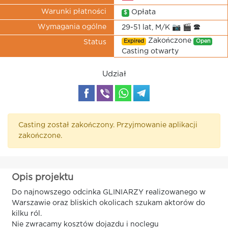
Warunki płatności
Opłata
$
Wymagania ogólne
29-51 lat, M/K 📷 🎬 🕿
Zakończone
Expired
Open
Status
Casting otwarty
Udział
Casting został zakończony. Przyjmowanie aplikacji
zakończone.
Opis projektu
Do najnowszego odcinka GLINIARZY realizowanego w
Warszawie oraz bliskich okolicach szukam aktorów do
kilku ról.
Nie zwracamy kosztów dojazdu i noclegu