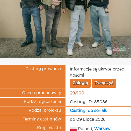
Casting prowadzi
Informacje są ukryte przed
gośćmi
Zaloguj
Dołączyć
Ocena pracodawcy
29/100
Rodzaj ogłoszenia
Casting, ID: 85086
Rodzaj projektu
Castingi do serialu
Terminy castingów
do 09 Lipca 2026
Kraj, miasto
Poland,
Warsaw