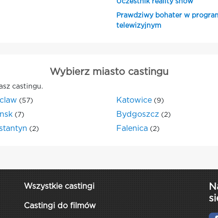
Uczestnik reality show
Prawdziwy bohater w progra
telewizyjnym
Wybierz miasto castingu
asz castingu.
claw
Katowice
(57)
(9)
nsk
Bydgoszcz
(7)
(2)
stantyn
Falenica
(2)
(2)
N
Wszystkie castingi
si
Castingi do filmów