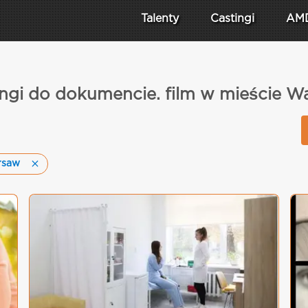
Talenty
Castingi
AM
ingi do dokumencie. film w mieście W
rsaw