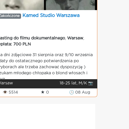
Kamed Studio Warszawa
Zakończone
asting do filmu dokumentalnego
,
Warsaw
,
płata: 700 PLN
a dni zdjęciowe 31 sierpnia oraz 9/10 września
daty do ostatecznego potwierdzenia po
yborach ale trzeba zachować dyspozycję )
zukam młodego chłopaka o blond włosach i
ryz...
arsaw
18-25 lat, M/K 📷
👁 5514
★ 0
🕒 08 Aug