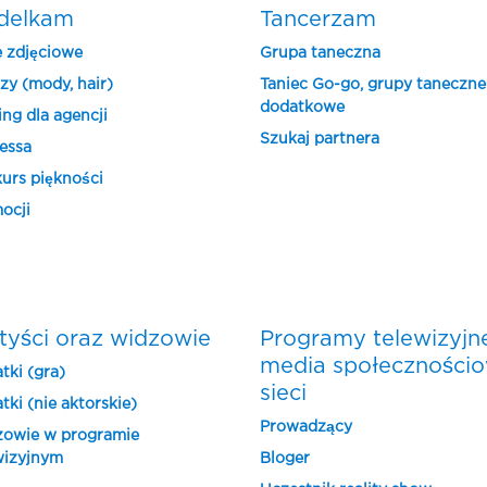
delkam
Tancerzam
e zdjęciowe
Grupa taneczna
zy (mody, hair)
Taniec Go-go, grupy taneczne
dodatkowe
ing dla agencji
Szukaj partnera
essa
urs piękności
ocji
tyści oraz widzowie
Programy telewizyjn
media społeczności
tki (gra)
sieci
tki (nie aktorskie)
Prowadzący
owie w programie
wizyjnym
Bloger