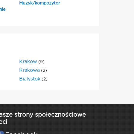
Muzyk/kompozytor
mie
Krakow
(9)
Krakowa
(2)
Bialystok
(2)
asze strony społecznościowe
eci