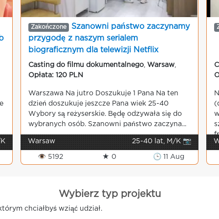
Szanowni państwo zaczynamy
Zakończone
b
przygodę z naszym serialem
biograficznym dla telewizji Netflix
Casting do filmu dokumentalnego
,
Warsaw
,
C
Opłata: 120 PLN
O
Warszawa Na jutro Doszukuje 1 Pana Na ten
N
e
dzień doszukuje jeszcze Pana wiek 25-40
(
Wybory są reżyserskie. Będę odzywała się do
w
wybranych osób. Szanowni państwo zaczyna...
s
f
/K
Warsaw
25-40 lat, M/K 📷
W
👁 5192
★ 0
🕒 11 Aug
Wybierz typ projektu
tórym chciałbyś wziąć udział.