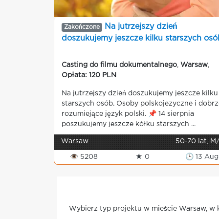
Na jutrzejszy dzień
Zakończone
doszukujemy jeszcze kilku starszych osó
Casting do filmu dokumentalnego
,
Warsaw
,
Opłata: 120 PLN
Na jutrzejszy dzień doszukujemy jeszcze kilku
starszych osób. Osoby polskojezyczne i dobrz
rozumiejące język polski. 📌 14 sierpnia
poszukujemy jeszcze kółku starszych ...
Warsaw
50-70 lat, M
👁 5208
★ 0
🕒 13 Aug
Wybierz typ projektu w mieście Warsaw, w k