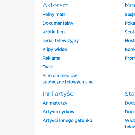
Aktoram
Mo
Pełny metr
Sesj
Dokumentalny
Poka
Krótki film
Scot
serial telewizyjny
Host
Klipy wideo
Konk
Reklama
Prom
Teatr
Film dla mediów
społecznościowych sieci
Inni artyści
Sta
Animatorzy
Doda
Artyści cyrkowi
Doda
Artyści innego gatunku
Widz
tele