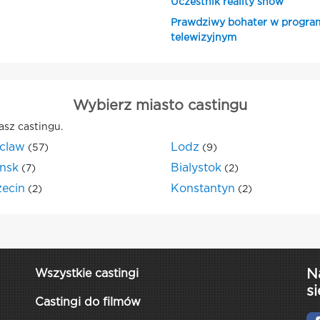
Uczestnik reality show
Prawdziwy bohater w progra
telewizyjnym
Wybierz miasto castingu
asz castingu.
claw
Lodz
(57)
(9)
nsk
Bialystok
(7)
(2)
zecin
Konstantyn
(2)
(2)
N
Wszystkie castingi
si
Castingi do filmów