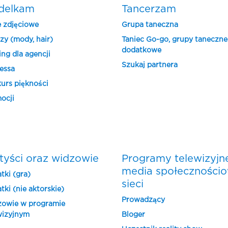
delkam
Tancerzam
e zdjęciowe
Grupa taneczna
zy (mody, hair)
Taniec Go-go, grupy taneczne
dodatkowe
ing dla agencji
Szukaj partnera
essa
urs piękności
ocji
tyści oraz widzowie
Programy telewizyjn
media społeczności
tki (gra)
sieci
tki (nie aktorskie)
Prowadzący
owie w programie
wizyjnym
Bloger