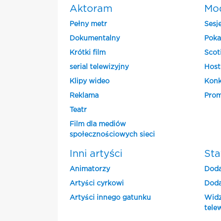
Aktoram
Mo
Pełny metr
Sesj
Dokumentalny
Poka
Krótki film
Scot
serial telewizyjny
Host
Klipy wideo
Konk
Reklama
Prom
Teatr
Film dla mediów
społecznościowych sieci
Inni artyści
Sta
Animatorzy
Doda
Artyści cyrkowi
Doda
Artyści innego gatunku
Widz
tele