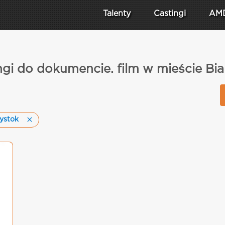
Talenty
Castingi
AM
ngi do dokumencie. film w mieście Bia
lystok