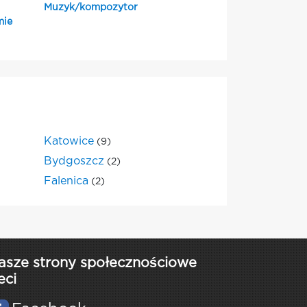
Muzyk/kompozytor
mie
Katowice
(9)
Bydgoszcz
(2)
Falenica
(2)
asze strony społecznościowe
eci