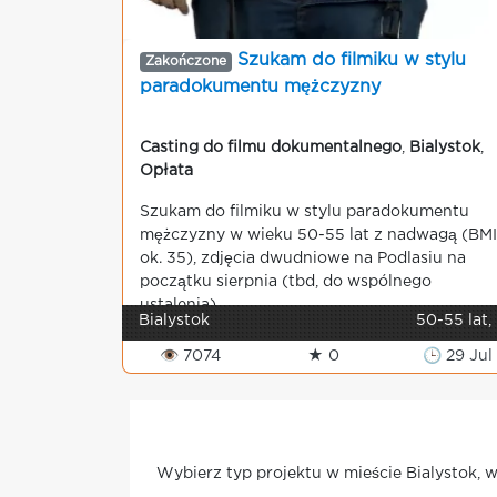
Szukam do filmiku w stylu
Zakończone
paradokumentu mężczyzny
Casting do filmu dokumentalnego
,
Bialystok
,
Opłata
Szukam do filmiku w stylu paradokumentu
mężczyzny w wieku 50-55 lat z nadwagą (BMI
ok. 35), zdjęcia dwudniowe na Podlasiu na
początku sierpnia (tbd, do wspólnego
ustalenia). ...
Bialystok
50-55 lat,
👁 7074
★ 0
🕒 29 Jul
Wybierz typ projektu w mieście Bialystok, w