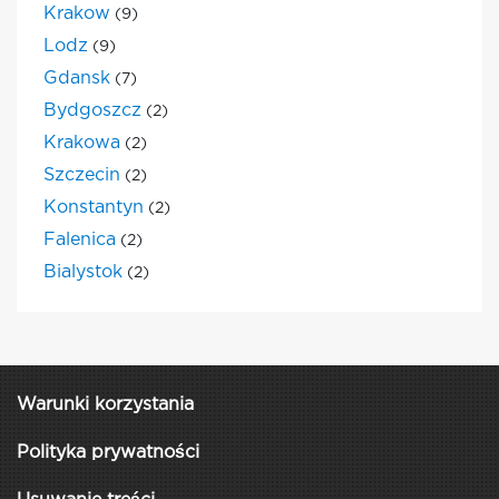
Krakow
(9)
Lodz
(9)
Gdansk
(7)
Bydgoszcz
(2)
Krakowa
(2)
Szczecin
(2)
Konstantyn
(2)
Falenica
(2)
Bialystok
(2)
Warunki korzystania
Polityka prywatności