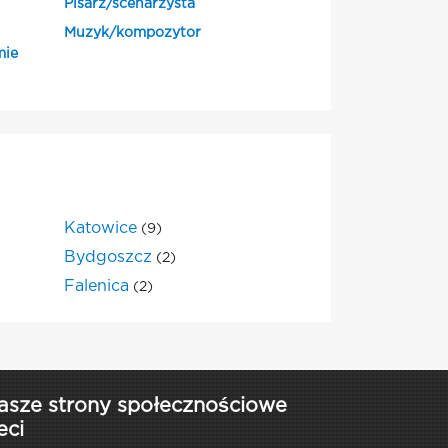
Pisarz/scenarzysta
Muzyk/kompozytor
mie
Katowice
(9)
Bydgoszcz
(2)
Falenica
(2)
asze strony społecznościowe
eci