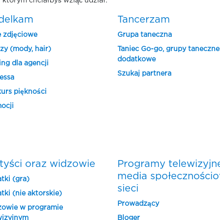
 którym chciałbyś wziąć udział.
delkam
Tancerzam
e zdjęciowe
Grupa taneczna
zy (mody, hair)
Taniec Go-go, grupy taneczne
dodatkowe
ing dla agencji
Szukaj partnera
essa
urs piękności
ocji
tyści oraz widzowie
Programy telewizyjn
media społeczności
tki (gra)
sieci
tki (nie aktorskie)
Prowadzący
owie w programie
wizyjnym
Bloger