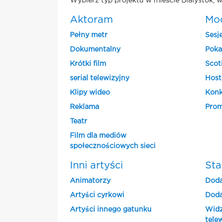
Wybierz typ projektu w mieście Bialystok, w
Aktoram
Mo
Pełny metr
Sesj
Dokumentalny
Poka
Krótki film
Scot
serial telewizyjny
Host
Klipy wideo
Konk
Reklama
Prom
Teatr
Film dla mediów
społecznościowych sieci
Inni artyści
Sta
Animatorzy
Doda
Artyści cyrkowi
Doda
Artyści innego gatunku
Widz
tele