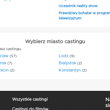
Uczestnik reality show
Prawdziwy bohater w progra
telewizyjnym
Wybierz miasto castingu
asz castingu.
claw
Lodz
(57)
(9)
nsk
Bialystok
(7)
(2)
zecin
Konstantyn
(2)
(2)
N
Wszystkie castingi
si
Castingi do filmów