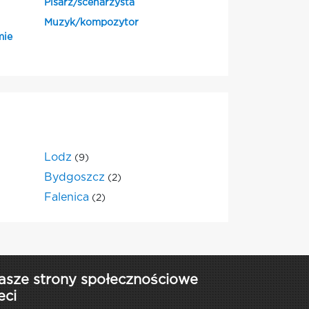
Pisarz/scenarzysta
Muzyk/kompozytor
mie
Lodz
(9)
Bydgoszcz
(2)
Falenica
(2)
asze strony społecznościowe
eci