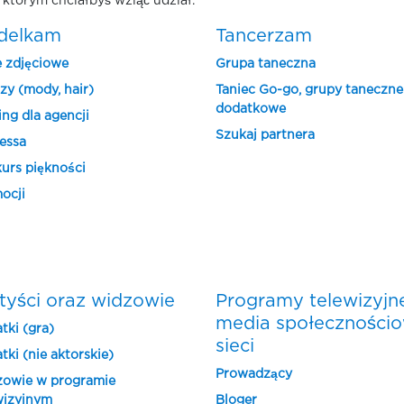
którym chciałbyś wziąć udział.
delkam
Tancerzam
e zdjęciowe
Grupa taneczna
zy (mody, hair)
Taniec Go-go, grupy taneczne
dodatkowe
ing dla agencji
Szukaj partnera
essa
urs piękności
ocji
tyści oraz widzowie
Programy telewizyjn
media społeczności
tki (gra)
sieci
tki (nie aktorskie)
Prowadzący
owie w programie
wizyjnym
Bloger