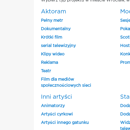
Wybierz typ projektu w mieście Wroclaw, w 
Aktoram
Mo
Pełny metr
Sesj
Dokumentalny
Poka
Krótki film
Scot
serial telewizyjny
Host
Klipy wideo
Konk
Reklama
Prom
Teatr
Film dla mediów
społecznościowych sieci
Inni artyści
Sta
Animatorzy
Doda
Artyści cyrkowi
Doda
Artyści innego gatunku
Widz
tele