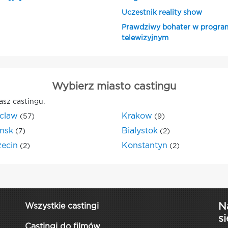
Uczestnik reality show
Prawdziwy bohater w progra
telewizyjnym
Wybierz miasto castingu
asz castingu.
claw
Krakow
(57)
(9)
nsk
Bialystok
(7)
(2)
zecin
Konstantyn
(2)
(2)
N
Wszystkie castingi
si
Castingi do filmów