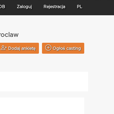
DB
Zaloguj
Rejestracja
PL
roclaw
Dodaj ankietę
Ogłoś casting