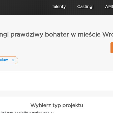
Talenty
Castingi
AM
ingi prawdziwy bohater w mieście Wr
claw
Wybierz typ projektu