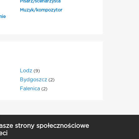
Pisarz/scenarzysta
Muzyk/kompozytor
mie
Lodz
(9)
Bydgoszcz
(2)
Falenica
(2)
asze strony społecznościowe
eci