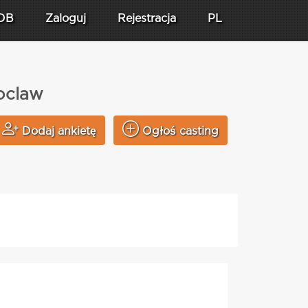
DB
Zaloguj
Rejestracja
PL
oclaw
Dodaj ankietę
Ogłoś casting