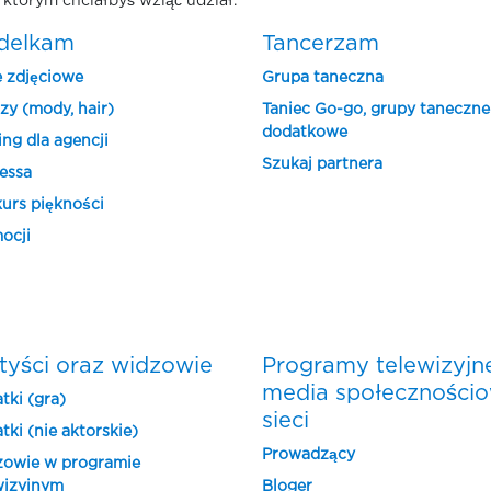
którym chciałbyś wziąć udział.
delkam
Tancerzam
e zdjęciowe
Grupa taneczna
zy (mody, hair)
Taniec Go-go, grupy taneczne
dodatkowe
ing dla agencji
Szukaj partnera
essa
urs piękności
ocji
tyści oraz widzowie
Programy telewizyjn
media społeczności
tki (gra)
sieci
tki (nie aktorskie)
Prowadzący
owie w programie
wizyjnym
Bloger