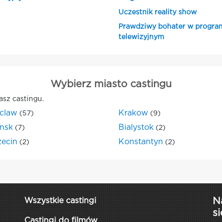
Uczestnik reality show
Prawdziwy bohater w progra
telewizyjnym
Wybierz miasto castingu
asz castingu.
claw
Krakow
(57)
(9)
nsk
Bialystok
(7)
(2)
zecin
Konstantyn
(2)
(2)
N
Wszystkie castingi
si
Castingi do filmów