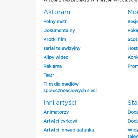
Wybierz typ projektu w mieście Wroclaw, w 
Aktoram
Mo
Pełny metr
Sesj
Dokumentalny
Poka
Krótki film
Scot
serial telewizyjny
Host
Klipy wideo
Konk
Reklama
Prom
Teatr
Film dla mediów
społecznościowych sieci
Inni artyści
Sta
Animatorzy
Doda
Artyści cyrkowi
Doda
Artyści innego gatunku
Widz
tele