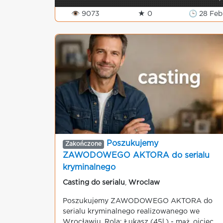
👁 9073
★ 0
🕒 28 Feb
Poszukujemy
Zakończone
ZAWODOWEGO AKTORA do serialu
kryminalnego
Casting do serialu
,
Wroclaw
Poszukujemy ZAWODOWEGO AKTORA do
serialu kryminalnego realizowanego we
Wrocławiu. Rola: Łukasz (45l.) - mąż, ojciec,