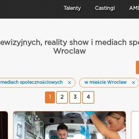
Talenty
Castingi
AM
ewizyjnych, reality show i mediach 
Wroclaw
 i mediach społecznościowych
w mieście Wroclaw
1
2
3
4