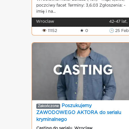
poczciwy facet Terminy: 3,6.03 Zgłoszenia: -
imię i na...
Wroclaw
42-47 lat,
👁 11152
★ 0
🕒 25 Feb
Poszukujemy
Zakończone
ZAWODOWEGO AKTORA do serialu
kryminalnego
Casting do serialu
,
Wroclaw