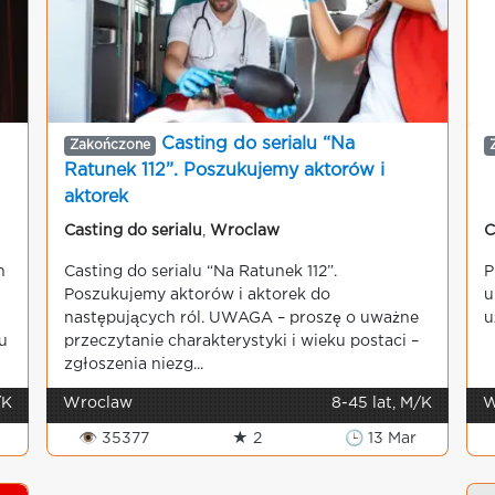
Casting do serialu “Na
Zakończone
Ratunek 112”. Poszukujemy aktorów i
aktorek
Casting do serialu
,
Wroclaw
C
h
Casting do serialu “Na Ratunek 112”.
P
Poszukujemy aktorów i aktorek do
u
następujących ról. UWAGA – proszę o uważne
u
u
przeczytanie charakterystyki i wieku postaci –
zgłoszenia niezg...
/K
Wroclaw
8-45 lat, M/K
W
👁 35377
★ 2
🕒 13 Mar