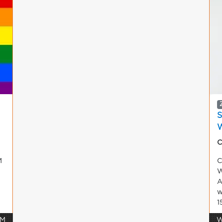
S
W
C
M
C
W
i
A
w
15
 M
W