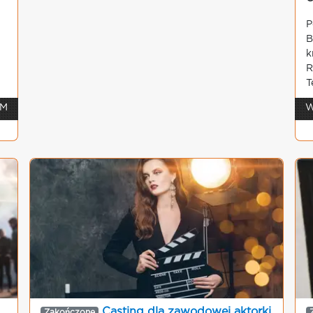
P
B
k
R
T
 M
W
Casting dla zawodowej aktorki
Zakończone