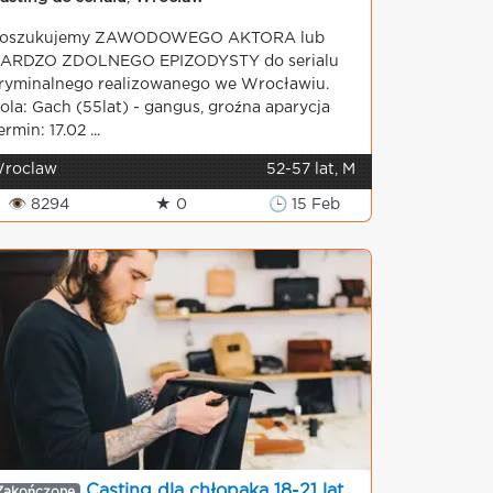
oszukujemy ZAWODOWEGO AKTORA lub
ARDZO ZDOLNEGO EPIZODYSTY do serialu
ryminalnego realizowanego we Wrocławiu.
ola: Gach (55lat) - gangus, groźna aparycja
ermin: 17.02 ...
roclaw
52-57 lat, M
👁 8294
★ 0
🕒 15 Feb
Casting dla chłopaka 18-21 lat
Zakończone