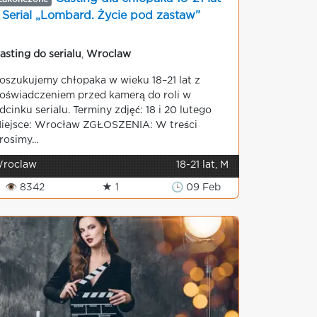
 Serial „Lombard. Życie pod zastaw”
asting do serialu
,
Wroclaw
oszukujemy chłopaka w wieku 18–21 lat z
oświadczeniem przed kamerą do roli w
dcinku serialu. Terminy zdjęć: 18 i 20 lutego
iejsce: Wrocław ZGŁOSZENIA: W treści
rosimy...
roclaw
18-21 lat, M
👁 8342
★ 1
🕒 09 Feb