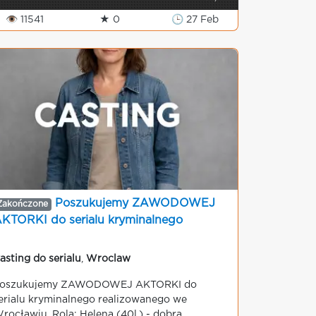
👁 11541
★ 0
🕒 27 Feb
Poszukujemy ZAWODOWEJ
Zakończone
KTORKI do serialu kryminalnego
asting do serialu
,
Wroclaw
oszukujemy ZAWODOWEJ AKTORKI do
erialu kryminalnego realizowanego we
rocławiu. Rola: Helena (40l.) - dobra,