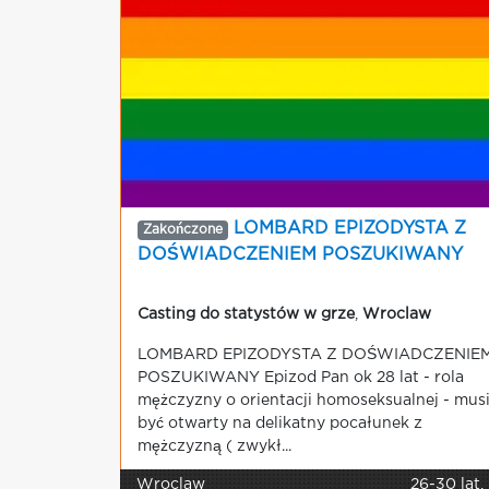
LOMBARD EPIZODYSTA Z
Zakończone
DOŚWIADCZENIEM POSZUKIWANY
Casting do statystów w grze
,
Wroclaw
LOMBARD EPIZODYSTA Z DOŚWIADCZENIE
POSZUKIWANY Epizod Pan ok 28 lat - rola
mężczyzny o orientacji homoseksualnej - mus
być otwarty na delikatny pocałunek z
mężczyzną ( zwykł...
Wroclaw
26-30 lat,