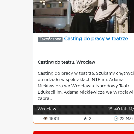
Casting do pracy w teatrze
Zakończone
Casting do teatru
,
Wroclaw
Casting do pracy w teatrze. Szukamy chętnyc
do udziału w spektaklach NTE im. Adama
Mickiewicza we Wrocławiu. Narodowy Teatr
Edukacji im. Adama Mickiewicza we Wrocławi
zapra...
Wroclaw
18-40 lat, M
👁 18911
★ 2
🕒 22 Mar