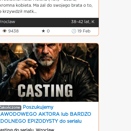
kromna kobieta. Ma żal do swojego brata o to,
e krzywdził matk...
roclaw
38-42 lat, K
👁 9438
★ 0
🕒 19 Feb
Poszukujemy
Zakończone
ZAWODOWEGO AKTORA lub BARDZO
DOLNEGO EPIZODYSTY do serialu
asting do serialu
,
Wroclaw