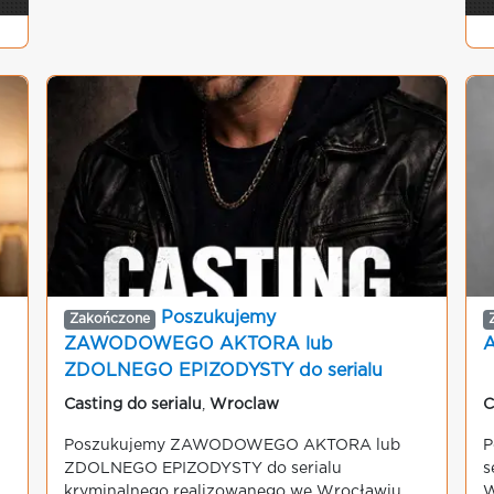
Poszukujemy
Zakończone
ZAWODOWEGO AKTORA lub
A
ZDOLNEGO EPIZODYSTY do serialu
kryminalnego
Casting do serialu
,
Wroclaw
C
Poszukujemy ZAWODOWEGO AKTORA lub
P
ZDOLNEGO EPIZODYSTY do serialu
s
kryminalnego realizowanego we Wrocławiu.
W