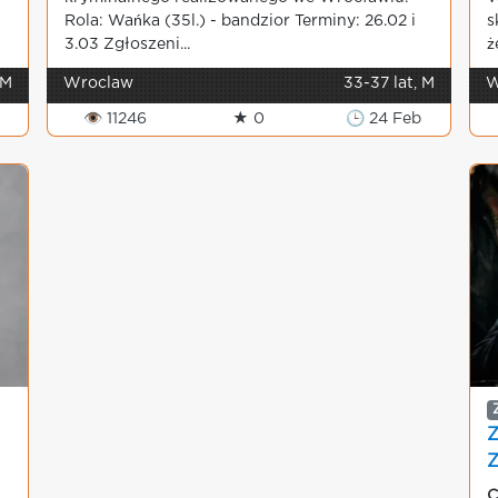
Rola: Wańka (35l.) - bandzior Terminy: 26.02 i
s
3.03 Zgłoszeni...
ż
 M
Wroclaw
33-37 lat, M
W
👁 11246
★ 0
🕒 24 Feb
Z
C