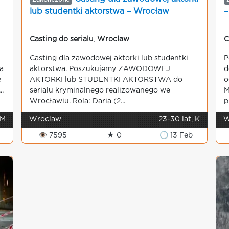
lub studentki aktorstwa – Wrocław
–
Casting do serialu
,
Wroclaw
C
Casting dla zawodowej aktorki lub studentki
P
a
aktorstwa. Poszukujemy ZAWODOWEJ
d
e
AKTORKI lub STUDENTKI AKTORSTWA do
o
.
serialu kryminalnego realizowanego we
M
Wrocławiu. Rola: Daria (2...
p
 M
Wroclaw
23-30 lat, K
W
👁 7595
★ 0
🕒 13 Feb