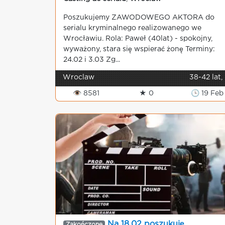
Poszukujemy ZAWODOWEGO AKTORA do
serialu kryminalnego realizowanego we
Wrocławiu. Rola: Paweł (40lat) - spokojny,
wyważony, stara się wspierać żonę Terminy:
24.02 i 3.03 Zg...
Wroclaw
38-42 lat,
👁 8581
★ 0
🕒 19 Feb
Na 18.02 poszukuję
Zakończone