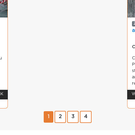
a
C
u
C
P
s
a
r
 K
W
1
2
3
4