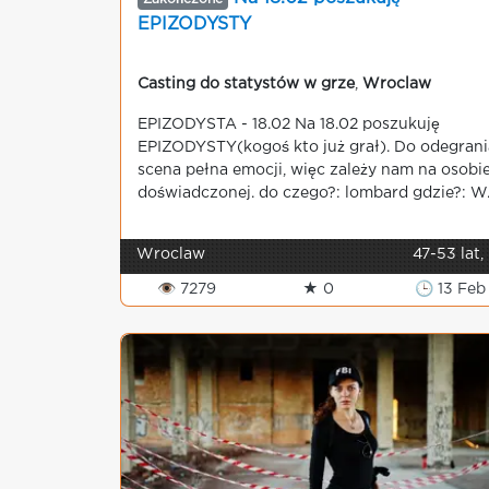
EPIZODYSTY
Casting do statystów w grze
,
Wroclaw
EPIZODYSTA - 18.02 Na 18.02 poszukuję
EPIZODYSTY(kogoś kto już grał). Do odegrani
scena pełna emocji, więc zależy nam na osobi
doświadczonej. do czego?: lombard gdzie?: W..
Wroclaw
47-53 lat,
👁 7279
★ 0
🕒 13 Feb