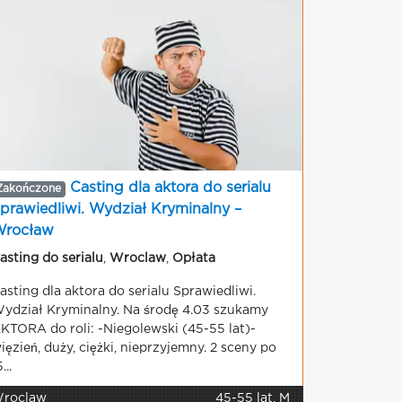
Casting dla aktora do serialu
Zakończone
prawiedliwi. Wydział Kryminalny –
rocław
asting do serialu
,
Wroclaw
,
Opłata
asting dla aktora do serialu Sprawiedliwi.
ydział Kryminalny. Na środę 4.03 szukamy
KTORA do roli: -Niegolewski (45-55 lat)-
ięzień, duży, ciężki, nieprzyjemny. 2 sceny po
...
roclaw
45-55 lat, M