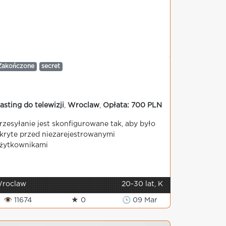
Zakończone
secret
asting do telewizji
,
Wroclaw
,
Opłata: 700 PLN
rzesyłanie jest skonfigurowane tak, aby było
kryte przed niezarejestrowanymi
żytkownikami
roclaw
20-30 lat, K
👁 11674
★ 0
🕒 09 Mar