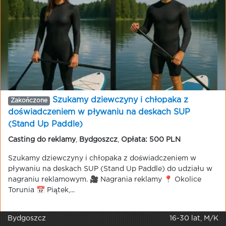
Szukamy dziewczyny i chłopaka z
Zakończone
doświadczeniem w pływaniu na deskach SUP
(Stand Up Paddle)
Casting do reklamy
,
Bydgoszcz
,
Opłata: 500 PLN
Szukamy dziewczyny i chłopaka z doświadczeniem w
pływaniu na deskach SUP (Stand Up Paddle) do udziału w
nagraniu reklamowym. 🎥 Nagrania reklamy 📍 Okolice
Torunia 📅 Piątek,...
Bydgoszcz
16-30 lat, M/K