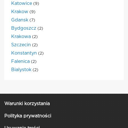
Katowice
(9)
Krakow
(9)
Gdansk
(7)
Bydgoszcz
(2)
Krakowa
(2)
Szczecin
(2)
Konstantyn
(2)
Falenica
(2)
Bialystok
(2)
Warunki korzystania
Polityka prywatności