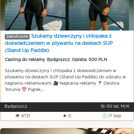
Szukamy dziewczyny i chłopaka z
Zakończone
doświadczeniem w pływaniu na deskach SUP
(Stand Up Paddle)
Casting do reklamy
,
Bydgoszcz
,
Opłata: 500 PLN
Szukamy dziewczyny i chłopaka z doświadczeniem w
pływaniu na deskach SUP (Stand Up Paddle) do udziału w
nagraniu reklamowym. 🎥 Nagrania reklamy 📍 Okolice
Torunia 📅 Piątek,...
Bydgoszcz
16-30 lat, M/K
👁 8721
★ 0
🕒 17 Sep