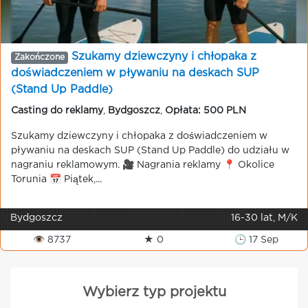
Szukamy dziewczyny i chłopaka z
Zakończone
doświadczeniem w pływaniu na deskach SUP
(Stand Up Paddle)
Casting do reklamy
,
Bydgoszcz
,
Opłata: 500 PLN
Szukamy dziewczyny i chłopaka z doświadczeniem w
pływaniu na deskach SUP (Stand Up Paddle) do udziału w
nagraniu reklamowym. 🎥 Nagrania reklamy 📍 Okolice
Torunia 📅 Piątek,...
Bydgoszcz
16-30 lat, M/K
👁 8737
★ 0
🕒 17 Sep
Wybierz typ projektu