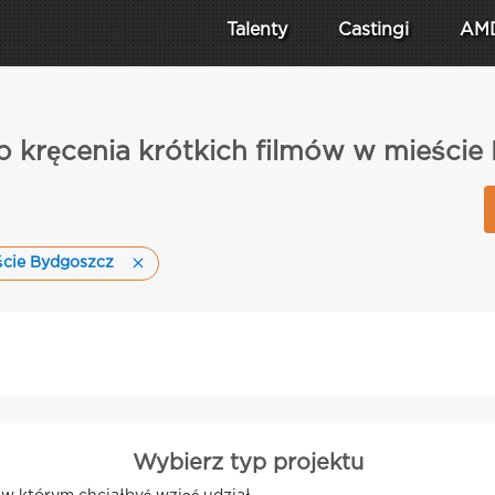
Talenty
Castingi
AM
o kręcenia krótkich filmów w mieści
ście Bydgoszcz
Wybierz typ projektu