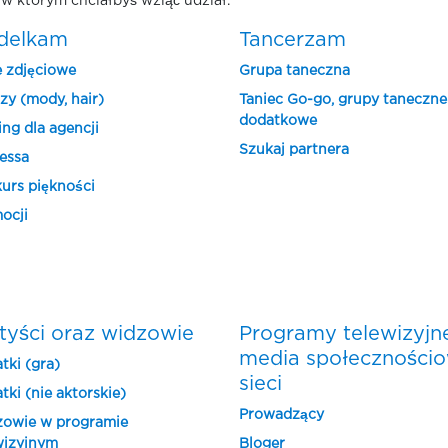
w którym chciałbyś wziąć udział.
delkam
Tancerzam
e zdjęciowe
Grupa taneczna
zy (mody, hair)
Taniec Go-go, grupy taneczne
dodatkowe
ing dla agencji
Szukaj partnera
essa
urs piękności
ocji
tyści oraz widzowie
Programy telewizyjn
media społeczności
tki (gra)
sieci
tki (nie aktorskie)
Prowadzący
owie w programie
wizyjnym
Bloger