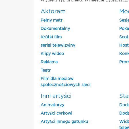
Wybierz typ projektu w mieście Bydgoszcz, 
Aktoram
Mo
Pełny metr
Sesj
Dokumentalny
Poka
Krótki film
Scot
serial telewizyjny
Host
Klipy wideo
Konk
Reklama
Prom
Teatr
Film dla mediów
społecznościowych sieci
Inni artyści
Sta
Animatorzy
Doda
Artyści cyrkowi
Doda
Artyści innego gatunku
Widz
tele