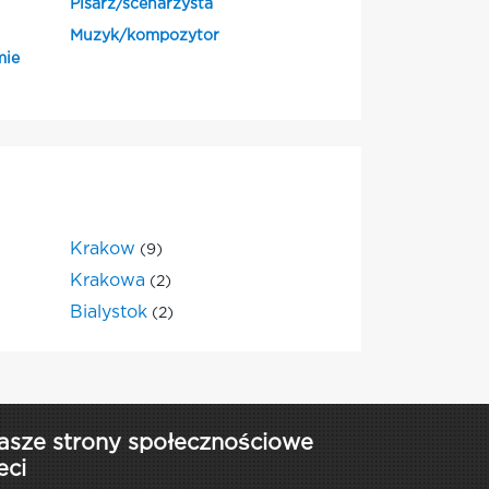
Pisarz/scenarzysta
Muzyk/kompozytor
mie
Krakow
(9)
Krakowa
(2)
Bialystok
(2)
asze strony społecznościowe
eci