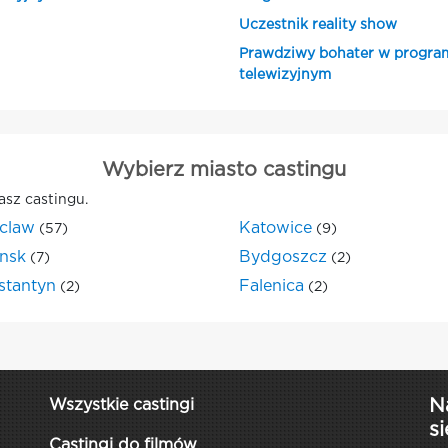
Uczestnik reality show
Prawdziwy bohater w progra
telewizyjnym
Wybierz miasto castingu
asz castingu.
claw
Katowice
(57)
(9)
nsk
Bydgoszcz
(7)
(2)
stantyn
Falenica
(2)
(2)
N
Wszystkie castingi
si
Castingi do filmów