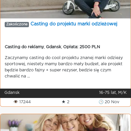
Casting do projektu marki odzieżowej
Zakończone
Casting do reklamy
,
Gdansk
,
Opłata: 2500 PLN
Zaczynamy casting do cool projektu znanej marki odzieży
sportowej, niestety mamy bardzo mały budżet, ale projekt
będzie bardzo fajny + super rezyser, bedzie się czym
chwalić na ...
Gdansk
16-75 lat, M/K
👁 17244
★ 2
🕒 20 Nov