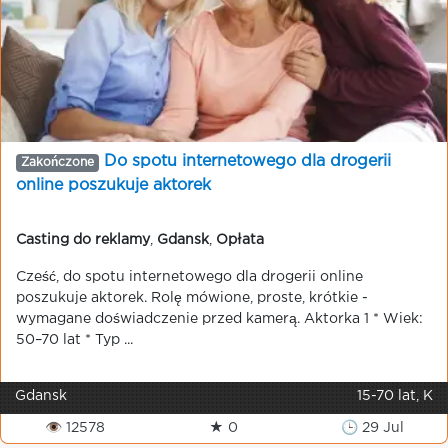
Do spotu internetowego dla drogerii
Zakończone
online poszukuje aktorek
Casting do reklamy
,
Gdansk
,
Opłata
Cześć, do spotu internetowego dla drogerii online
poszukuje aktorek. Rolę mówione, proste, krótkie -
wymagane doświadczenie przed kamerą. Aktorka 1 * Wiek:
50–70 lat * Typ ...
Gdansk
15-70 lat, K
👁 12578
★ 0
🕒 29 Jul