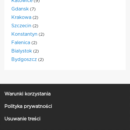
Katowice
(9)
Gdansk
(7)
Krakowa
(2)
Szczecin
(2)
Konstantyn
(2)
Falenica
(2)
Bialystok
(2)
Bydgoszcz
(2)
Warunki korzystania
Polityka prywatności
Usuwanie treści