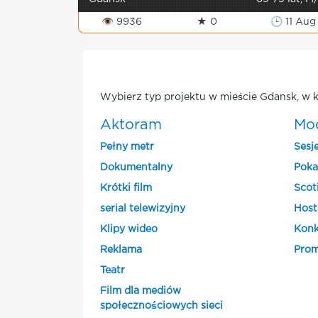
👁 9936
★ 0
🕒 11 Aug
Wybierz typ projektu w mieście Gdansk, w k
Aktoram
Mo
Pełny metr
Sesj
Dokumentalny
Poka
Krótki film
Scot
serial telewizyjny
Host
Klipy wideo
Konk
Reklama
Prom
Teatr
Film dla mediów
społecznościowych sieci