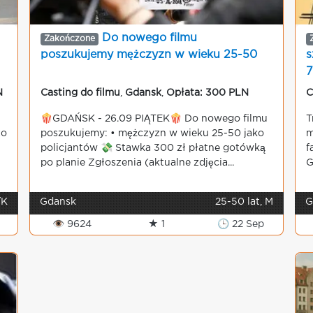
Do nowego filmu
Zakończone
poszukujemy mężczyzn w wieku 25-50
s
7
N
Casting do filmu
,
Gdansk
,
Opłata: 300 PLN
C
🍿GDAŃSK - 26.09 PIĄTEK🍿 Do nowego filmu
T
zo
poszukujemy: • mężczyzn w wieku 25-50 jako
m
policjantów 💸 Stawka 300 zł płatne gotówką
f
po planie Zgłoszenia (aktualne zdjęcia...
G
/K
Gdansk
25-50 lat, M
G
v
👁 9624
★ 1
🕒 22 Sep