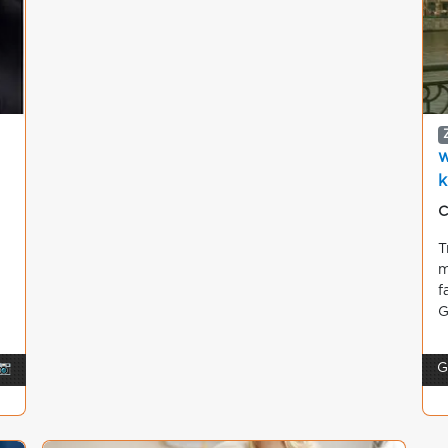
w
k
C
T
m
f
G
📷
G
g