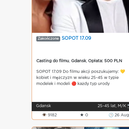
SOPOT 17.09
Zakończone
Casting do filmu
,
Gdansk
,
Opłata: 500 PLN
SOPOT 17.09 Do filmu akcji poszukujemy: 💛
kobiet i mężczyzn w wieku 25-45 w typie
modelek i modeli 🔴 każdy typ urody
Gdansk
25-45 lat, M/K 
👁 9182
★ 0
🕒 26 Au