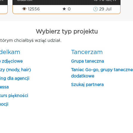
👁 12556
★ 0
🕒 29 Jul
Wybierz typ projektu
tórym chciałbyś wziąć udział.
delkam
Tancerzam
e zdjęciowe
Grupa taneczna
zy (mody, hair)
Taniec Go-go, grupy taneczne
dodatkowe
ing dla agencji
Szukaj partnera
essa
urs piękności
ocji