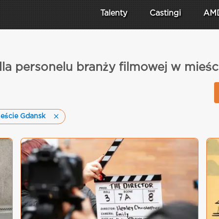
Talenty
Castingi
AM
dla personelu branży filmowej w mieś
eście Gdansk