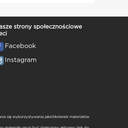
asze strony społecznościowe
eci
Facebook
Instagram
rania się wykorzystywania jakichkolwiek materiałów
iego materiału musi być dołączony aktywny link do