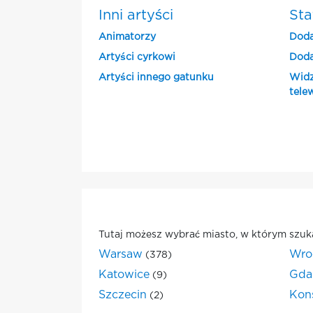
Inni artyści
Sta
Animatorzy
Doda
Artyści cyrkowi
Doda
Artyści innego gatunku
Widz
tele
Tutaj możesz wybrać miasto, w którym szuk
Warsaw
Wro
(378)
Katowice
Gda
(9)
Szczecin
Kon
(2)