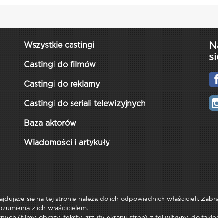
N
Wszystkie castingi
si
Castingi do filmów
Castingi do reklamy
Castingi do seriali telewizyjnych
Baza aktorów
Wiadomości i artykuły
najdujące się na tej stronie należą do ich odpowiednich właścicieli. Zab
ozumienia z ich właścicielem.
ych (filmy, obrazy, teksty, zrzuty ekranu stron) z tej witryny, do tak