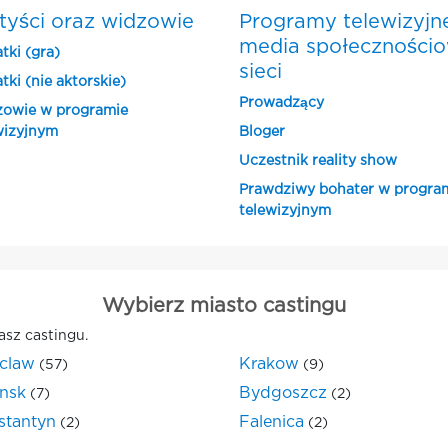
tyści oraz widzowie
Programy telewizyjn
media społeczności
tki (gra)
sieci
tki (nie aktorskie)
Prowadzący
owie w programie
wizyjnym
Bloger
Uczestnik reality show
Prawdziwy bohater w progra
telewizyjnym
Wybierz miasto castingu
asz castingu.
claw
Krakow
(57)
(9)
nsk
Bydgoszcz
(7)
(2)
stantyn
Falenica
(2)
(2)