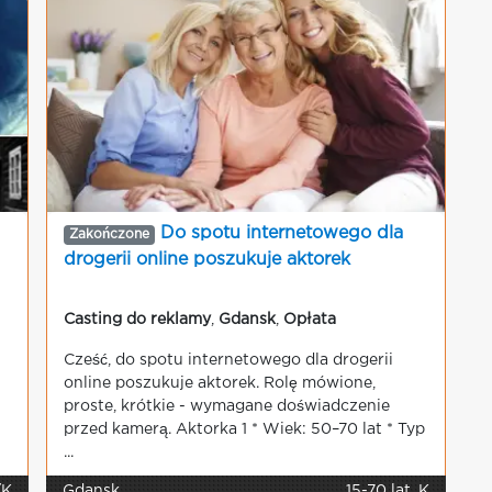
Do spotu internetowego dla
Zakończone
drogerii online poszukuje aktorek
Casting do reklamy
,
Gdansk
,
Opłata
Cześć, do spotu internetowego dla drogerii
online poszukuje aktorek. Rolę mówione,
proste, krótkie - wymagane doświadczenie
przed kamerą. Aktorka 1 * Wiek: 50–70 lat * Typ
...
/K
Gdansk
15-70 lat, K