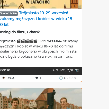
Trójmiasto 19-29 wrzesień
Zakończone
zukamy mężczyzn i kobiet w wieku 18-
0 lat
asting do filmu
,
Gdansk
rójmiasto 🎬🎬🎬🎬🎬19-29 wrzesień szukamy
ężczyzn i kobiet w wieku 18-70 lat do filmu
abularnego kręconego w obrębach Trójmiasta.
dzie będzie pokazane kawałek historii teg...
dansk
18-70 lat, M/K 📷
👁 9830
★ 1
🕒 02 Sep