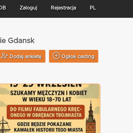
DB
Zaloguj
Rejestracja
PL
cie Gdansk
Dodaj ankietę
Ogłoś casting