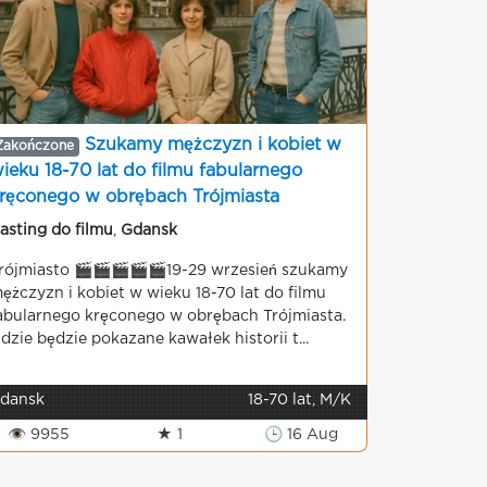
Szukamy mężczyzn i kobiet w
Zakończone
ieku 18-70 lat do filmu fabularnego
ręconego w obrębach Trójmiasta
asting do filmu
,
Gdansk
rójmiasto 🎬🎬🎬🎬🎬19-29 wrzesień szukamy
ężczyzn i kobiet w wieku 18-70 lat do filmu
abularnego kręconego w obrębach Trójmiasta.
dzie będzie pokazane kawałek historii t...
dansk
18-70 lat, M/K
👁 9955
★ 1
🕒 16 Aug