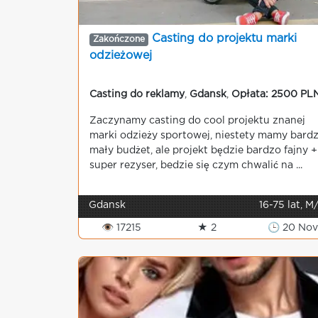
Casting do projektu marki
Zakończone
odzieżowej
Casting do reklamy
,
Gdansk
,
Opłata: 2500 PL
Zaczynamy casting do cool projektu znanej
marki odzieży sportowej, niestety mamy bard
mały budżet, ale projekt będzie bardzo fajny +
super rezyser, bedzie się czym chwalić na ...
Gdansk
16-75 lat, M
👁 17215
★ 2
🕒 20 No