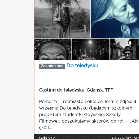
Do teledysku
Zakończone
Casting do teledysku
,
Gdansk
,
TFP
Pomorze, Trójmiasto i okolice Termin zdjeć: 4
września Do teledysku (będącym szkolnym
projektem studentki Gdyńskiej Szkoły
Filmowej) poszukujemy aktorów do ról: - JAN
(70 l...
Gdansk
65-75 lat, M