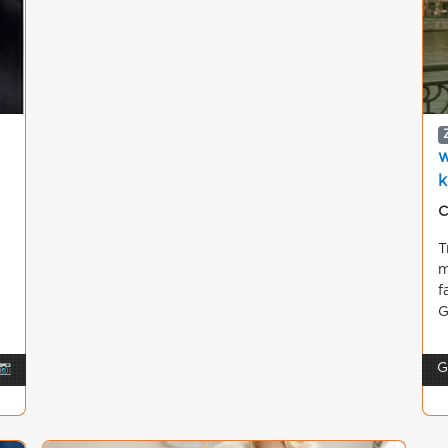
w
k
C
T
m
f
G
📷
G
g