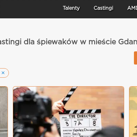
Talenty
Castingi
AM
stingi dla śpiewaków w mieście Gda