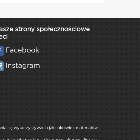
asze strony społecznościowe
eci
Facebook
Instagram
rania się wykorzystywania jakichkolwiek materiałów
iego materiału musi być dołączony aktywny link do