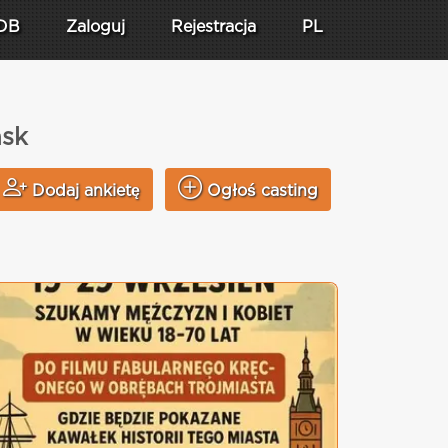
DB
Zaloguj
Rejestracja
PL
nsk
Dodaj ankietę
Ogłoś casting