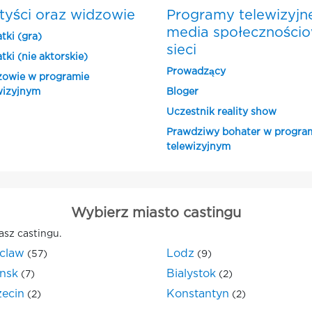
tyści oraz widzowie
Programy telewizyjn
media społeczności
tki (gra)
sieci
tki (nie aktorskie)
Prowadzący
owie w programie
wizyjnym
Bloger
Uczestnik reality show
Prawdziwy bohater w progra
telewizyjnym
Wybierz miasto castingu
asz castingu.
claw
Lodz
(57)
(9)
nsk
Bialystok
(7)
(2)
zecin
Konstantyn
(2)
(2)