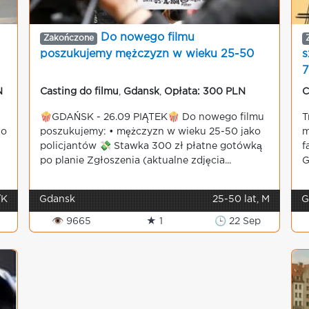
Do nowego filmu
Zakończone
poszukujemy mężczyzn w wieku 25-50
s
7
N
Casting do filmu
,
Gdansk
,
Opłata: 300 PLN
C
🍿GDAŃSK - 26.09 PIĄTEK🍿 Do nowego filmu
T
zo
poszukujemy: • mężczyzn w wieku 25-50 jako
m
policjantów 💸 Stawka 300 zł płatne gotówką
f
po planie Zgłoszenia (aktualne zdjęcia...
G
/K
Gdansk
25-50 lat, M
G
v
👁 9665
★ 1
🕒 22 Sep