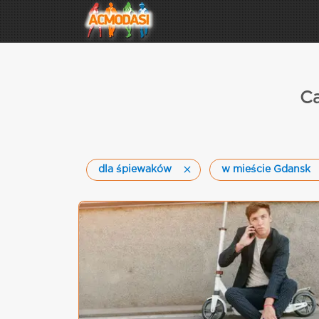
Ca
dla śpiewaków
w mieście Gdansk