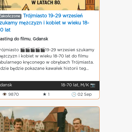
Trójmiasto 19-29 wrzesień
Zakończone
zukamy mężczyzn i kobiet w wieku 18-
0 lat
asting do filmu
,
Gdansk
rójmiasto 🎬🎬🎬🎬🎬19-29 wrzesień szukamy
ężczyzn i kobiet w wieku 18-70 lat do filmu
abularnego kręconego w obrębach Trójmiasta.
dzie będzie pokazane kawałek historii teg...
dansk
18-70 lat, M/K 📷
👁 9870
★ 1
🕒 02 Sep