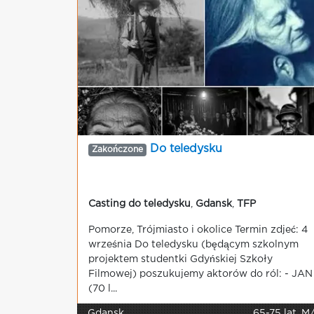
Do teledysku
Zakończone
Casting do teledysku
,
Gdansk
,
TFP
Pomorze, Trójmiasto i okolice Termin zdjeć: 4
września Do teledysku (będącym szkolnym
projektem studentki Gdyńskiej Szkoły
Filmowej) poszukujemy aktorów do ról: - JAN
(70 l...
Gdansk
65-75 lat, M