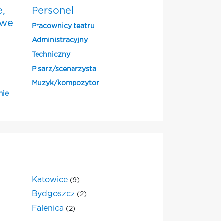
e,
Personel
owe
Pracownicy teatru
Administracyjny
Techniczny
Pisarz/scenarzysta
Muzyk/kompozytor
mie
Katowice
(9)
Bydgoszcz
(2)
Falenica
(2)