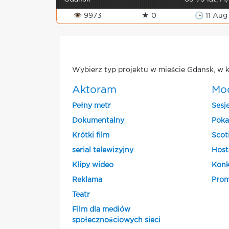
👁 9973
★ 0
🕒 11 Aug
Wybierz typ projektu w mieście Gdansk, w k
Aktoram
Mo
Pełny metr
Sesj
Dokumentalny
Poka
Krótki film
Scot
serial telewizyjny
Host
Klipy wideo
Konk
Reklama
Prom
Teatr
Film dla mediów
społecznościowych sieci