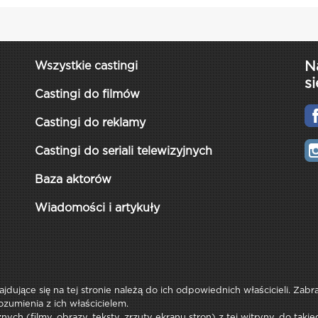
N
Wszystkie castingi
si
Castingi do filmów
Castingi do reklamy
Castingi do seriali telewizyjnych
Baza aktorów
Wiadomości i artykuły
najdujące się na tej stronie należą do ich odpowiednich właścicieli. Zab
ozumienia z ich właścicielem.
ych (filmy, obrazy, teksty, zrzuty ekranu stron) z tej witryny, do tak