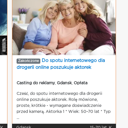
Do spotu internetowego dla
Zakończone
drogerii online poszukuje aktorek
Casting do reklamy
,
Gdansk
,
Opłata
Cześć, do spotu internetowego dla drogerii
online poszukuje aktorek. Rolę mówione,
proste, krótkie - wymagane doświadczenie
przed kamerą. Aktorka 1 * Wiek: 50–70 lat * Typ
...
/K
Gdansk
15-70 lat, K