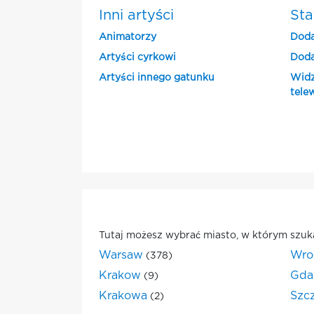
Inni artyści
Sta
Animatorzy
Doda
Artyści cyrkowi
Doda
Artyści innego gatunku
Widz
tele
Tutaj możesz wybrać miasto, w którym szuk
Warsaw
Wro
(378)
Krakow
Gda
(9)
Krakowa
Szc
(2)