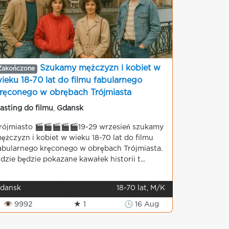
Szukamy mężczyzn i kobiet w
Zakończone
ieku 18-70 lat do filmu fabularnego
ręconego w obrębach Trójmiasta
asting do filmu
,
Gdansk
rójmiasto 🎬🎬🎬🎬🎬19-29 wrzesień szukamy
ężczyzn i kobiet w wieku 18-70 lat do filmu
abularnego kręconego w obrębach Trójmiasta.
dzie będzie pokazane kawałek historii t...
dansk
18-70 lat, M/K
👁 9992
★ 1
🕒 16 Aug