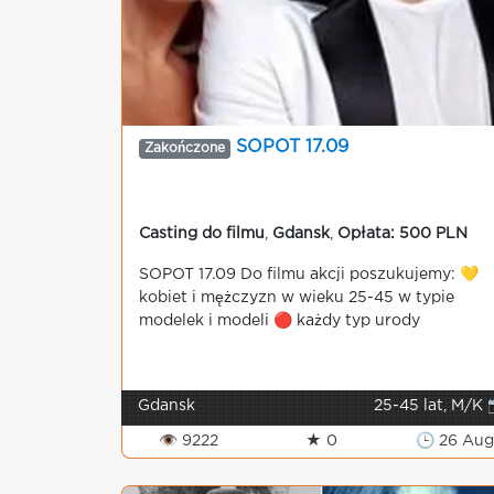
SOPOT 17.09
Zakończone
Casting do filmu
,
Gdansk
,
Opłata: 500 PLN
SOPOT 17.09 Do filmu akcji poszukujemy: 💛
kobiet i mężczyzn w wieku 25-45 w typie
modelek i modeli 🔴 każdy typ urody
Gdansk
25-45 lat, M/K 
👁 9222
★ 0
🕒 26 Au