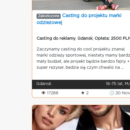
Casting do projektu marki
Zakończone
odzieżowej
Casting do reklamy
,
Gdansk
,
Opłata: 2500 PL
Zaczynamy casting do cool projektu znanej
marki odzieży sportowej, niestety mamy bard
mały budżet, ale projekt będzie bardzo fajny +
super rezyser, bedzie się czym chwalić na ...
Gdansk
16-75 lat, M
👁 17288
★ 2
🕒 20 No