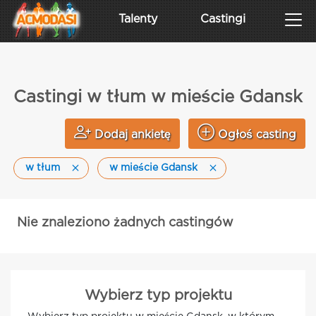
Talenty
Castingi
Castingi w tłum w mieście Gdansk
Dodaj ankietę
Ogłoś casting
w tłum
w mieście Gdansk
Nie znaleziono żadnych castingów
Wybierz typ projektu