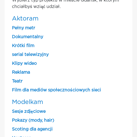
Wybierz typ projektu w mieście Gdansk, w którym
chciałbyś wziąć udział.
Aktoram
Pełny metr
Dokumentalny
Krótki film
serial telewizyjny
Klipy wideo
Reklama
Teatr
Film dla mediów społecznościowych sieci
Modelkam
Sesje zdjęciowe
Pokazy (mody, hair)
Scoting dla agencji