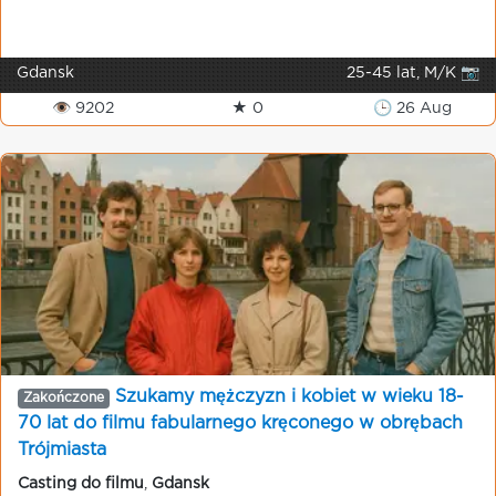
Gdansk
25-45 lat, M/K 📷
👁 9202
★ 0
🕒 26 Aug
Szukamy mężczyzn i kobiet w wieku 18-
Zakończone
70 lat do filmu fabularnego kręconego w obrębach
Trójmiasta
Casting do filmu
,
Gdansk