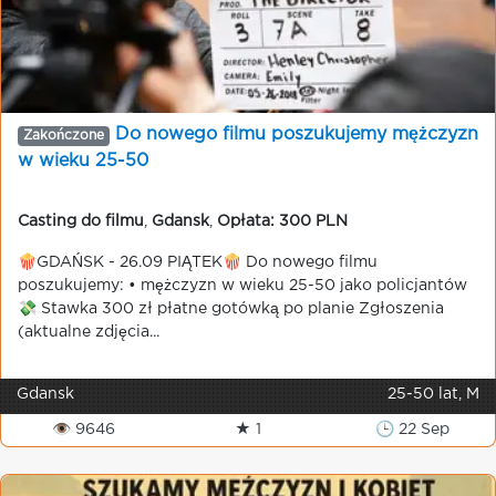
Do nowego filmu poszukujemy mężczyzn
Zakończone
w wieku 25-50
Casting do filmu
,
Gdansk
,
Opłata: 300 PLN
🍿GDAŃSK - 26.09 PIĄTEK🍿 Do nowego filmu
poszukujemy: • mężczyzn w wieku 25-50 jako policjantów
💸 Stawka 300 zł płatne gotówką po planie Zgłoszenia
(aktualne zdjęcia...
Gdansk
25-50 lat, M
👁 9646
★ 1
🕒 22 Sep