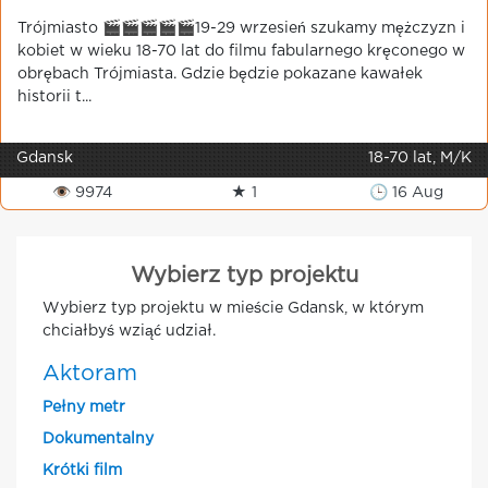
Trójmiasto 🎬🎬🎬🎬🎬19-29 wrzesień szukamy mężczyzn i
kobiet w wieku 18-70 lat do filmu fabularnego kręconego w
obrębach Trójmiasta. Gdzie będzie pokazane kawałek
historii t...
Gdansk
18-70 lat, M/K
👁 9974
★ 1
🕒 16 Aug
Wybierz typ projektu
Wybierz typ projektu w mieście Gdansk, w którym
chciałbyś wziąć udział.
Aktoram
Pełny metr
Dokumentalny
Krótki film