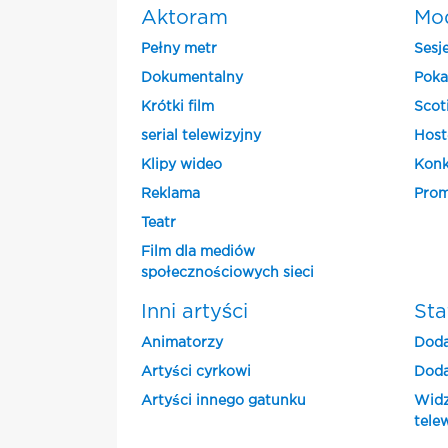
Aktoram
Mo
Pełny metr
Sesj
Dokumentalny
Poka
Krótki film
Scot
serial telewizyjny
Host
Klipy wideo
Konk
Reklama
Prom
Teatr
Film dla mediów
społecznościowych sieci
Inni artyści
Sta
Animatorzy
Doda
Artyści cyrkowi
Doda
Artyści innego gatunku
Widz
tele