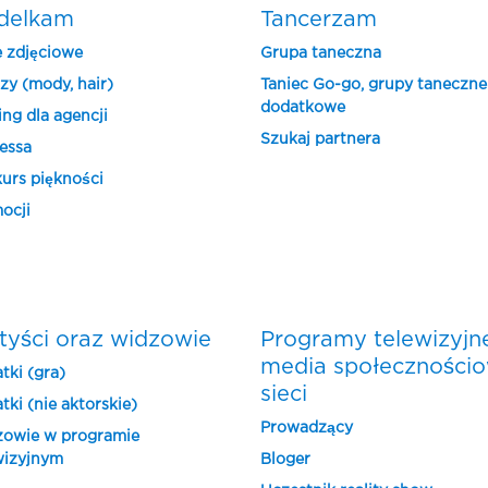
delkam
Tancerzam
e zdjęciowe
Grupa taneczna
zy (mody, hair)
Taniec Go-go, grupy taneczne
dodatkowe
ing dla agencji
Szukaj partnera
essa
urs piękności
ocji
tyści oraz widzowie
Programy telewizyjn
media społeczności
tki (gra)
sieci
tki (nie aktorskie)
Prowadzący
owie w programie
wizyjnym
Bloger