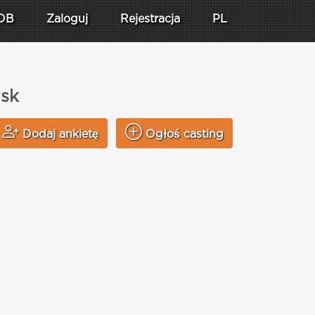
DB
Zaloguj
Rejestracja
PL
nsk
Dodaj ankietę
Ogłoś casting