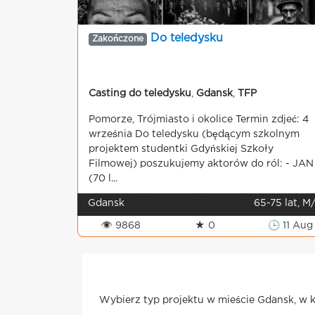
Do teledysku
Zakończone
Casting do teledysku
,
Gdansk
,
TFP
Pomorze, Trójmiasto i okolice Termin zdjeć: 4
września Do teledysku (będącym szkolnym
projektem studentki Gdyńskiej Szkoły
Filmowej) poszukujemy aktorów do ról: - JAN
(70 l...
Gdansk
65-75 lat, M
👁 9868
★ 0
🕒 11 Aug
Wybierz typ projektu w mieście Gdansk, w k