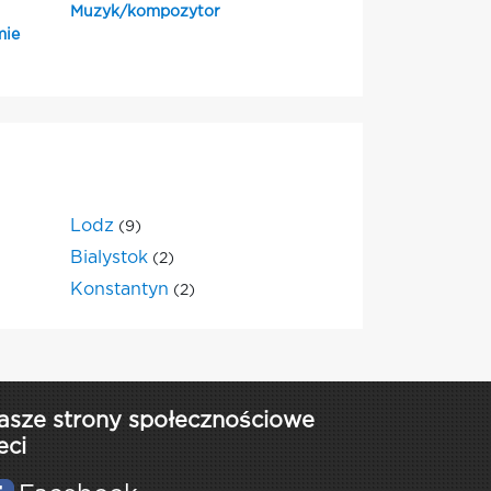
Muzyk/kompozytor
mie
Lodz
(9)
Bialystok
(2)
Konstantyn
(2)
asze strony społecznościowe
eci