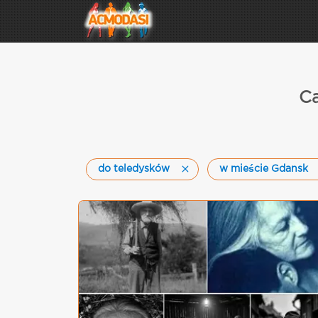
Ca
do teledysków
w mieście Gdansk