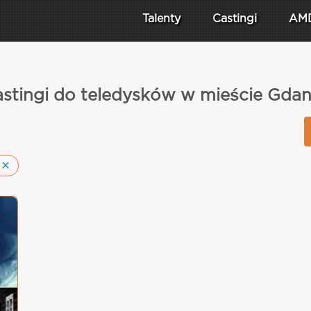
Talenty
Castingi
AM
stingi do teledysków w mieście Gda