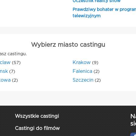
Uczestnik reality show
Prawdziwy bohater w progra
telewizyjnym
Wybierz miasto castingu
asz castingu.
claw
Krakow
(57)
(9)
nsk
Falenica
(7)
(2)
kowa
Szczecin
(2)
(2)
N
Wszystkie castingi
si
Castingi do filmów