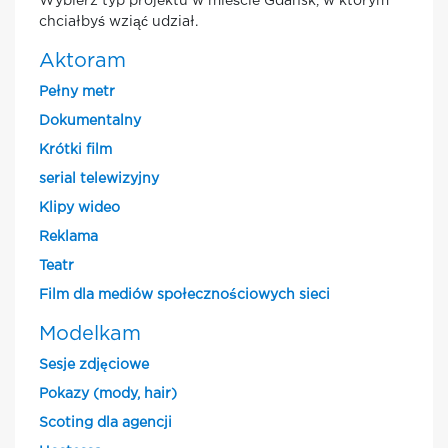
Wybierz typ projektu w mieście Gdansk, w którym
chciałbyś wziąć udział.
Aktoram
Pełny metr
Dokumentalny
Krótki film
serial telewizyjny
Klipy wideo
Reklama
Teatr
Film dla mediów społecznościowych sieci
Modelkam
Sesje zdjęciowe
Pokazy (mody, hair)
Scoting dla agencji