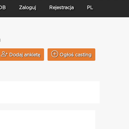
DB
Zaloguj
Rejestracja
PL
n
Dodaj ankietę
Ogłoś casting