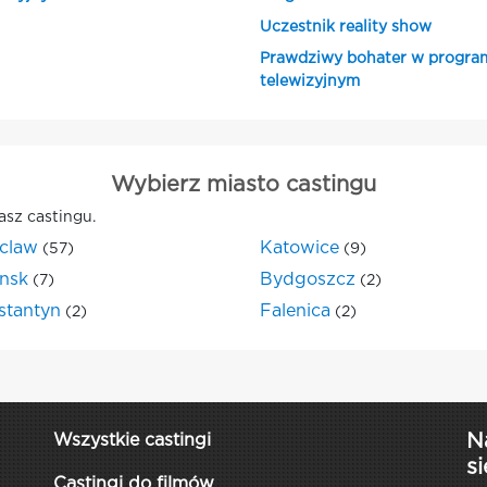
Uczestnik reality show
Prawdziwy bohater w progra
telewizyjnym
Wybierz miasto castingu
asz castingu.
claw
Katowice
(57)
(9)
nsk
Bydgoszcz
(7)
(2)
stantyn
Falenica
(2)
(2)
N
Wszystkie castingi
si
Castingi do filmów