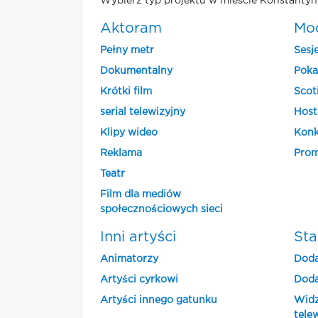
Wybierz typ projektu w mieście Konstantyn,
Aktoram
Mo
Pełny metr
Sesj
Dokumentalny
Poka
Krótki film
Scot
serial telewizyjny
Host
Klipy wideo
Konk
Reklama
Prom
Teatr
Film dla mediów
społecznościowych sieci
Inni artyści
Sta
Animatorzy
Doda
Artyści cyrkowi
Doda
Artyści innego gatunku
Widz
tele