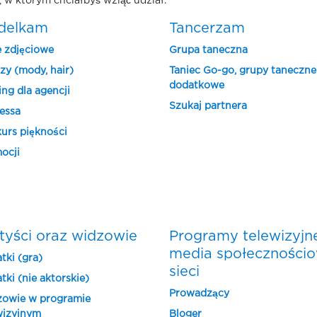
 w którym chciałbyś wziąć udział.
delkam
Tancerzam
e zdjęciowe
Grupa taneczna
zy (mody, hair)
Taniec Go-go, grupy taneczne
dodatkowe
ing dla agencji
Szukaj partnera
essa
urs piękności
ocji
tyści oraz widzowie
Programy telewizyjn
media społeczności
tki (gra)
sieci
tki (nie aktorskie)
Prowadzący
owie w programie
wizyjnym
Bloger