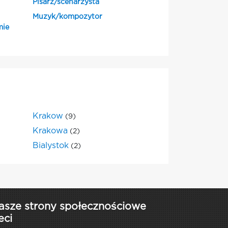
Pisarz/scenarzysta
Muzyk/kompozytor
mie
Krakow
(9)
Krakowa
(2)
Bialystok
(2)
asze strony społecznościowe
eci