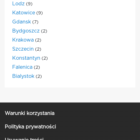
Lodz
(9)
Katowice
(9)
Gdansk
(7)
Bydgoszcz
(2)
Krakowa
(2)
Szczecin
(2)
Konstantyn
(2)
Falenica
(2)
Bialystok
(2)
Warunki korzystania
Polityka prywatności