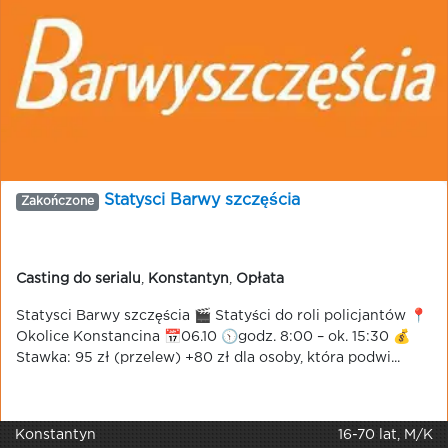
Statysci Barwy szczęścia
Zakończone
Casting do serialu
,
Konstantyn
,
Opłata
Statysci Barwy szczęścia 🎬 Statyści do roli policjantów 📍
Okolice Konstancina 📅06.10 🕥godz. 8:00 – ok. 15:30 💰
Stawka: 95 zł (przelew) +80 zł dla osoby, która podwi...
Konstantyn
16-70 lat, M/K