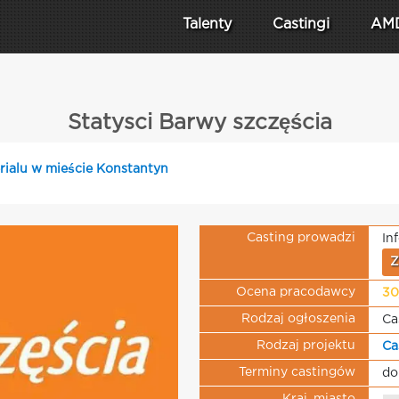
Talenty
Castingi
AM
Statysci Barwy szczęścia
erialu w mieście Konstantyn
Casting prowadzi
In
Z
Ocena pracodawcy
30
Rodzaj ogłoszenia
Ca
Rodzaj projektu
Ca
Terminy castingów
do