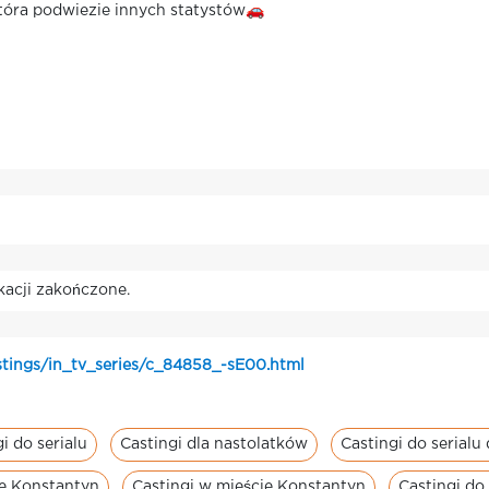
która podwiezie innych statystów🚗
kacji zakończone.
stings/in_tv_series/c_84858_-sE00.html
i do serialu
Castingi dla nastolatków
Castingi do serialu
ie Konstantyn
Castingi w mieście Konstantyn
Castingi do