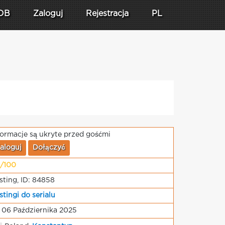
DB
Zaloguj
Rejestracja
PL
formacje są ukryte przed gośćmi
aloguj
Dołączyć
/100
sting, ID: 84858
stingi do serialu
 06 Października 2025