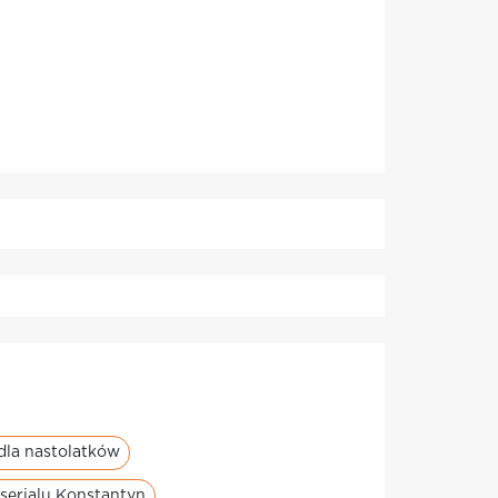
 dla nastolatków
 serialu Konstantyn