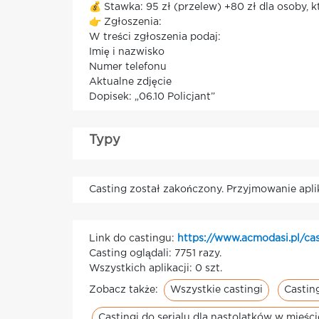
💰 Stawka: 95 zł (przelew) +80 zł dla osoby, 
👉 Zgłoszenia:
W treści zgłoszenia podaj:
Imię i nazwisko
Numer telefonu
Aktualne zdjęcie
Dopisek: „06.10 Policjant”
Typy
Casting został zakończony. Przyjmowanie apli
Link do castingu:
https://www.acmodasi.pl/ca
Casting oglądali: 7751 razy.
Wszystkich aplikacji: 0 szt.
Wszystkie castingi
Casting
Zobacz także:
Castingi do serialu dla nastolatków w mieśc