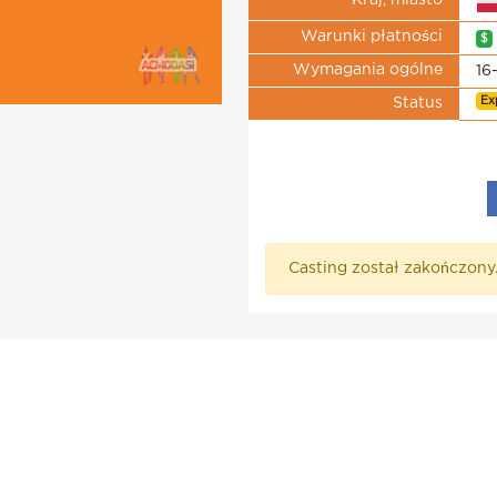
Kraj, miasto
Warunki płatności
$
Wymagania ogólne
16
Ex
Status
Casting został zakończony