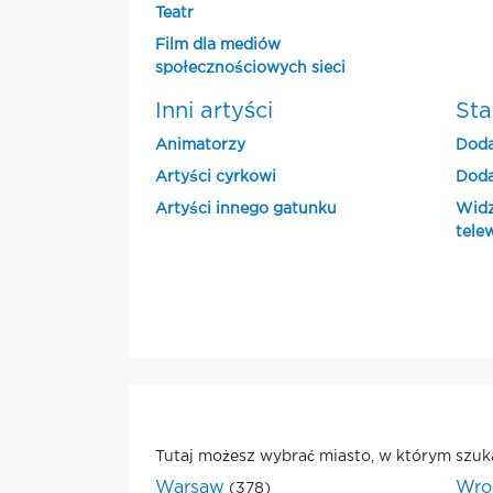
Teatr
Film dla mediów
społecznościowych sieci
Inni artyści
Sta
Animatorzy
Doda
Artyści cyrkowi
Doda
Artyści innego gatunku
Widz
tele
Tutaj możesz wybrać miasto, w którym szuk
Warsaw
Wro
(378)