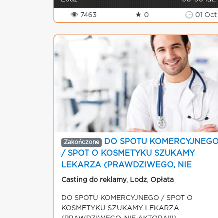
👁 7463
★ 0
🕒 01 Oct
DO SPOTU KOMERCYJNEG
Zakończone
/ SPOT O KOSMETYKU SZUKAMY
LEKARZA (PRAWDZIWEGO, NIE
AKTORA!!!)
Casting do reklamy
,
Lodz
,
Opłata
DO SPOTU KOMERCYJNEGO / SPOT O
KOSMETYKU SZUKAMY LEKARZA