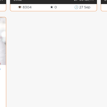
👁 8304
★ 0
🕒 27 Sep
O