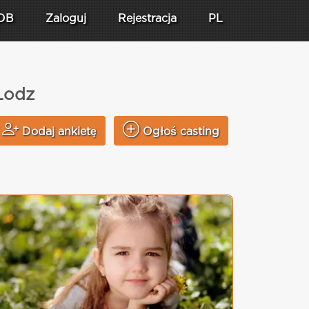
DB
Zaloguj
Rejestracja
PL
 Lodz
Dodaj ankietę
Ogłoś casting