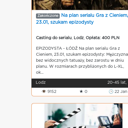
Na plan serialu Gra z Cieniem
Zakończone
23.01, szukam epizodysty
Casting do serialu
,
Lodz
,
Opłata: 400 PLN
EPIZODYSTA - ŁÓDŹ Na plan serialu Gra z
Cieniem, 23.01, szukam epizodysty: Mężczyzna
bez widocznych tatuaży, bez zarostu w dniu
planu. W rozmiarach przybliżonych do L-XL,
ok...
Lodz
20-45 lat,
👁 9152
★ 0
🕒 22 Jan