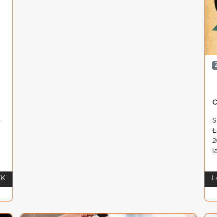
C
o
S
Ł
2
l
/K
L