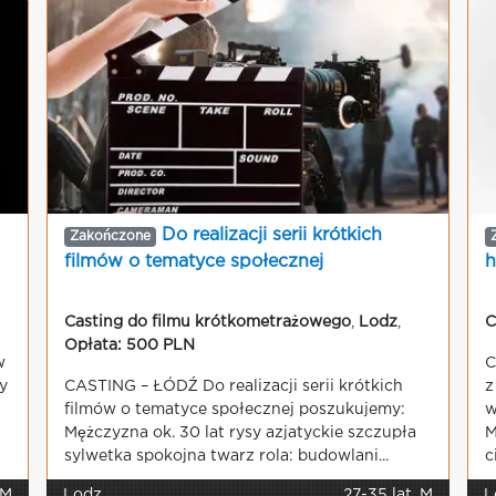
Do realizacji serii krótkich
Zakończone
filmów o tematyce społecznej
h
Casting do filmu krótkometrażowego
,
Lodz
,
C
Opłata: 500 PLN
w
C
y
CASTING – ŁÓDŹ Do realizacji serii krótkich
z
filmów o tematyce społecznej poszukujemy:
w
Mężczyzna ok. 30 lat rysy azjatyckie szczupła
M
sylwetka spokojna twarz rola: budowlani...
ci
 M
Lodz
27-35 lat, M
L