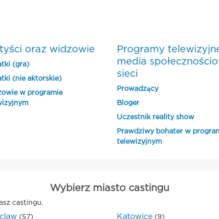
tyści oraz widzowie
Programy telewizyjn
media społeczności
tki (gra)
sieci
tki (nie aktorskie)
Prowadzący
owie w programie
wizyjnym
Bloger
Uczestnik reality show
Prawdziwy bohater w progra
telewizyjnym
Wybierz miasto castingu
asz castingu.
claw
Katowice
(57)
(9)