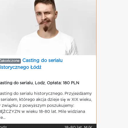
Casting do serialu
Zakończone
istorycznego Łódź
asting do serialu
,
Lodz
,
Opłata: 180 PLN
asting do serialu historycznego. Przyjeżdżamy
 serialem, którego akcja dzieje się w XIX wieku,
 związku z powyższym poszukujemy:
ĘŻCZYZN w wieku 18-80 lat. Mile widziana
e...
odz
18-80 lat, M/K