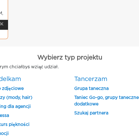
M,
/K
Wybierz typ projektu
rym chciałbyś wziąć udział.
delkam
Tancerzam
e zdjęciowe
Grupa taneczna
zy (mody, hair)
Taniec Go-go, grupy taneczne
dodatkowe
ing dla agencji
Szukaj partnera
essa
urs piękności
ocji