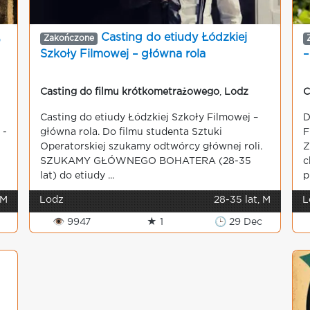
,
Casting do etiudy Łódzkiej
Zakończone
Szkoły Filmowej – główna rola
–
Casting do filmu krótkometrażowego
,
Lodz
C
Casting do etiudy Łódzkiej Szkoły Filmowej –
D
 -
główna rola. Do filmu studenta Sztuki
F
Operatorskiej szukamy odtwórcy głównej roli.
Z
SZUKAMY GŁÓWNEGO BOHATERA (28-35
c
lat) do etiudy ...
p
 M
Lodz
28-35 lat, M
L
👁 9947
★ 1
🕒 29 Dec