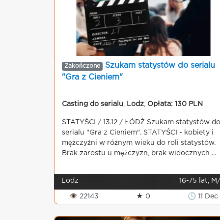
Szukam statystów do serialu
Zakończone
"Gra z Cieniem"
Casting do serialu
,
Lodz
,
Opłata: 130 PLN
STATYŚCI / 13.12 / ŁÓDŹ Szukam statystów d
serialu "Gra z Cieniem". STATYŚCI - kobiety i
mężczyźni w różnym wieku do roli statystów.
Brak zarostu u mężczyzn, brak widocznych ...
Lodz
16-75 lat, M
👁 22143
★ 0
🕒 11 Dec