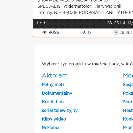
(PRAWDZIWEGO, NIE AKTORA!!!) -
SPECJALISTY: dermatologii, laryngologii,
interny. NIE BĘDZIE PODPISANY ANI TYTUŁE
...
Lodz
28-65 lat, M
👁 9095
★ 0
🕒 29 Jul
Wybierz typ projektu w mieście Lodz, w któ
Aktoram
Mo
Pełny metr
Sesj
Dokumentalny
Poka
Krótki film
Scot
serial telewizyjny
Host
Klipy wideo
Konk
Reklama
Prom