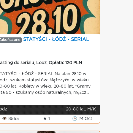
STATYŚCI - ŁÓDŹ - SERIAL
Zakończone
asting do serialu
,
Lodz
,
Opłata: 120 PLN
TATYŚCI - ŁÓDŹ - SERIAL Na plan 28.10 w
odzi szukam statystów: Mężczyźni w wieku
0-80 lat. Kobiety w wieku 20-80 lat. *Gramy
ata 50 - szukamy osób naturalnych, mężcz...
odz
20-80 lat, M/K
👁 8555
★ 1
🕒 24 Oct