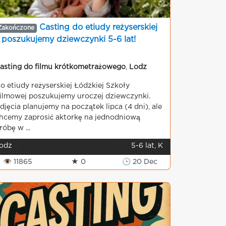
Casting do etiudy reżyserskiej
Zakończone
 poszukujemy dziewczynki 5-6 lat!
asting do filmu krótkometrażowego
,
Lodz
o etiudy reżyserskiej Łódzkiej Szkoły
ilmowej poszukujemy uroczej dziewczynki.
djęcia planujemy na początek lipca (4 dni), ale
hcemy zaprosić aktorkę na jednodniową
róbę w ...
odz
5-6 lat, K
👁 11865
★ 0
🕒 20 Dec