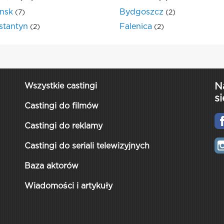
nsk
Bydgoszcz
(7)
(2)
stantyn
Falenica
(2)
(2)
N
Wszystkie castingi
si
Castingi do filmów
Castingi do reklamy
Castingi do seriali telewizyjnych
Baza aktorów
Wiadomości i artykuły