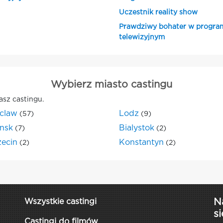
Uczestnik reality show
Prawdziwy bohater w progra
telewizyjnym
Wybierz miasto castingu
asz castingu.
claw
Lodz
(57)
(9)
nsk
Bialystok
(7)
(2)
zecin
Konstantyn
(2)
(2)
N
Wszystkie castingi
si
Castingi do filmów