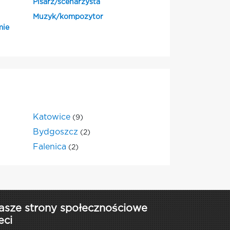
Pisarz/scenarzysta
Muzyk/kompozytor
mie
Katowice
(9)
Bydgoszcz
(2)
Falenica
(2)
asze strony społecznościowe
eci