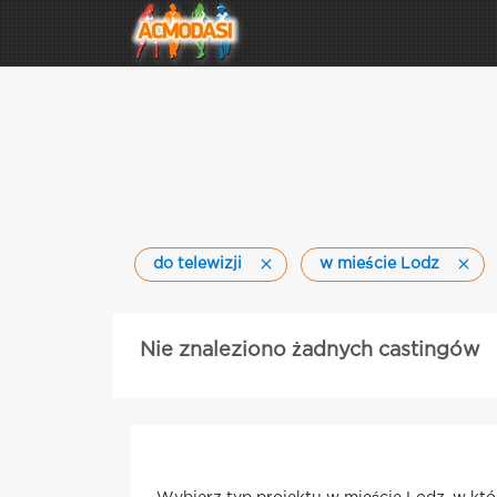
do telewizji
w mieście Lodz
Nie znaleziono żadnych castingów