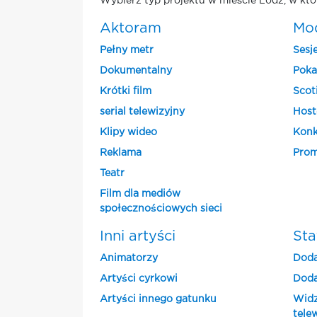
Wybierz typ projektu w mieście Lodz, w któ
Aktoram
Mo
Pełny metr
Sesj
Dokumentalny
Poka
Krótki film
Scot
serial telewizyjny
Host
Klipy wideo
Konk
Reklama
Prom
Teatr
Film dla mediów
społecznościowych sieci
Inni artyści
Sta
Animatorzy
Doda
Artyści cyrkowi
Doda
Artyści innego gatunku
Widz
tele