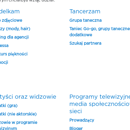
rym chciałbyś wziąć udział.
delkam
Tancerzam
e zdjęciowe
Grupa taneczna
zy (mody, hair)
Taniec Go-go, grupy taneczne
dodatkowe
ing dla agencji
Szukaj partnera
essa
urs piękności
ocji
tyści oraz widzowie
Programy telewizyjn
media społeczności
tki (gra)
sieci
tki (nie aktorskie)
Prowadzący
owie w programie
wizyjnym
Bloger