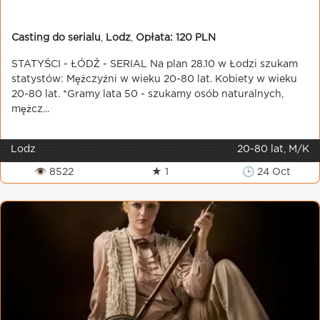
Casting do serialu
,
Lodz
,
Opłata: 120 PLN
STATYŚCI - ŁÓDŹ - SERIAL Na plan 28.10 w Łodzi szukam
statystów: Mężczyźni w wieku 20-80 lat. Kobiety w wieku
20-80 lat. *Gramy lata 50 - szukamy osób naturalnych,
mężcz...
Lodz
20-80 lat, M/K
👁 8522
★ 1
🕒 24 Oct