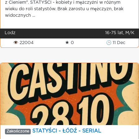
z Cieniem". STATYŚCI - kobiety i mężczyźni w różnym
wieku do roli statystów. Brak zarostu u mężczyzn, brak
widocznych ...
Lodz
16-75 lat, M/K
👁 22004
★ 0
🕒 11 Dec
STATYŚCI - ŁÓDŹ - SERIAL
Zakończone