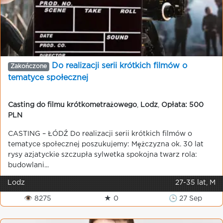
Do realizacji serii krótkich filmów o
Zakończone
tematyce społecznej
Casting do filmu krótkometrażowego
,
Lodz
,
Opłata: 500
PLN
CASTING – ŁÓDŹ Do realizacji serii krótkich filmów o
tematyce społecznej poszukujemy: Mężczyzna ok. 30 lat
rysy azjatyckie szczupła sylwetka spokojna twarz rola:
budowlani...
Lodz
27-35 lat, M
👁 8275
★ 0
🕒 27 Sep