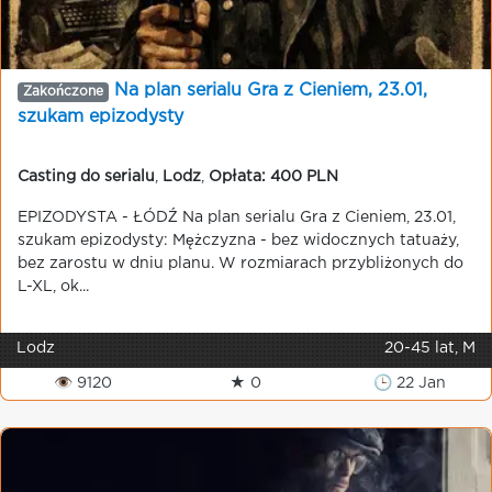
Na plan serialu Gra z Cieniem, 23.01,
Zakończone
szukam epizodysty
Casting do serialu
,
Lodz
,
Opłata: 400 PLN
EPIZODYSTA - ŁÓDŹ Na plan serialu Gra z Cieniem, 23.01,
szukam epizodysty: Mężczyzna - bez widocznych tatuaży,
bez zarostu w dniu planu. W rozmiarach przybliżonych do
L-XL, ok...
Lodz
20-45 lat, M
👁 9120
★ 0
🕒 22 Jan