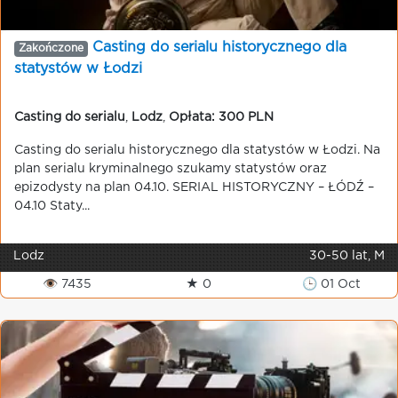
Casting do serialu historycznego dla
Zakończone
statystów w Łodzi
Casting do serialu
,
Lodz
,
Opłata: 300 PLN
Casting do serialu historycznego dla statystów w Łodzi. Na
plan serialu kryminalnego szukamy statystów oraz
epizodysty na plan 04.10. SERIAL HISTORYCZNY – ŁÓDŹ –
04.10 Staty...
Lodz
30-50 lat, M
👁 7435
★ 0
🕒 01 Oct