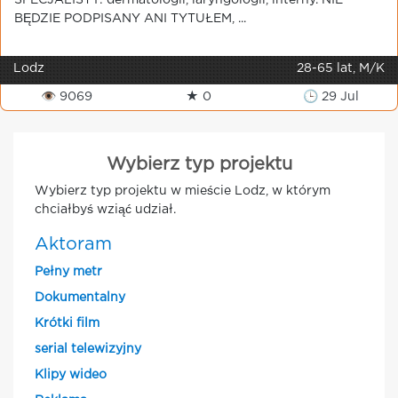
SPECJALISTY: dermatologii, laryngologii, interny. NIE
BĘDZIE PODPISANY ANI TYTUŁEM, ...
Lodz
28-65 lat, M/K
👁 9069
★ 0
🕒 29 Jul
Wybierz typ projektu
Wybierz typ projektu w mieście Lodz, w którym
chciałbyś wziąć udział.
Aktoram
Pełny metr
Dokumentalny
Krótki film
serial telewizyjny
Klipy wideo