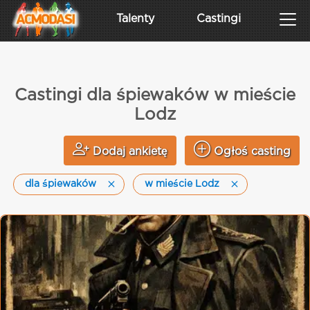
Talenty
Castingi
Castingi dla śpiewaków w mieście
Lodz
Dodaj ankietę
Ogłoś casting
dla śpiewaków
w mieście Lodz