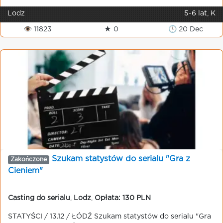
Lodz
5-6 lat, K
👁 11823
★ 0
🕒 20 Dec
Szukam statystów do serialu "Gra z
Zakończone
Cieniem"
Casting do serialu
,
Lodz
,
Opłata: 130 PLN
STATYŚCI / 13.12 / ŁÓDŹ Szukam statystów do serialu "Gra