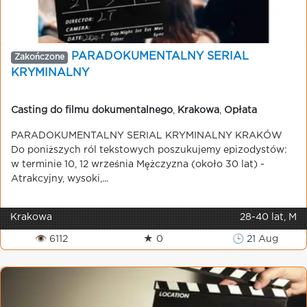
PARADOKUMENTALNY SERIAL
Zakończone
KRYMINALNY
Casting do filmu dokumentalnego
,
Krakowa
,
Opłata
PARADOKUMENTALNY SERIAL KRYMINALNY KRAKÓW
Do poniższych ról tekstowych poszukujemy epizodystów:
w terminie 10, 12 września Mężczyzna (około 30 lat) -
Atrakcyjny, wysoki,...
Krakowa
28-40 lat, M
👁 6112
★ 0
🕒 21 Aug