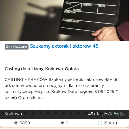
Szukamy aktorek i aktorów 45+
Zakończone
Casting do reklamy
,
Krakowa
,
Opłata
CASTING – KRAKÓW Szukamy aktorek i aktorów 45+ do
udziału w wideo promocyjnym dla marki z branży
kosmetycznej. Miejsce: Kraków Data nagrań: 3.09.2025 (1
dzień) O projekcie:...
Krakowa
45+ lat, M/K 📷 🎬
👁 5859
★ 0
🕒 21 Aug