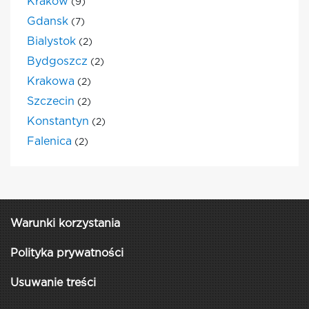
Krakow
(9)
Gdansk
(7)
Bialystok
(2)
Bydgoszcz
(2)
Krakowa
(2)
Szczecin
(2)
Konstantyn
(2)
Falenica
(2)
Warunki korzystania
Polityka prywatności
Usuwanie treści