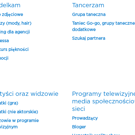
delkam
Tancerzam
e zdjęciowe
Grupa taneczna
zy (mody, hair)
Taniec Go-go, grupy taneczne
dodatkowe
ing dla agencji
Szukaj partnera
essa
urs piękności
ocji
tyści oraz widzowie
Programy telewizyjn
media społeczności
tki (gra)
sieci
tki (nie aktorskie)
Prowadzący
owie w programie
wizyjnym
Bloger