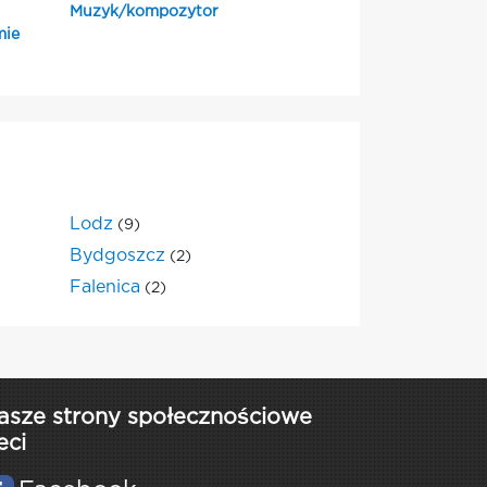
Muzyk/kompozytor
mie
Lodz
(9)
Bydgoszcz
(2)
Falenica
(2)
asze strony społecznościowe
eci