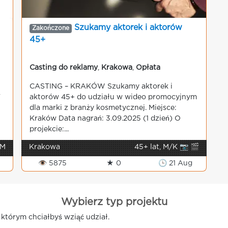
Szukamy aktorek i aktorów
Zakończone
45+
Casting do reklamy
,
Krakowa
,
Opłata
CASTING – KRAKÓW Szukamy aktorek i
Y
aktorów 45+ do udziału w wideo promocyjnym
dla marki z branży kosmetycznej. Miejsce:
Kraków Data nagrań: 3.09.2025 (1 dzień) O
projekcie:...
 M
Krakowa
45+ lat, M/K 📷 🎬
👁 5875
★ 0
🕒 21 Aug
Wybierz typ projektu
którym chciałbyś wziąć udział.