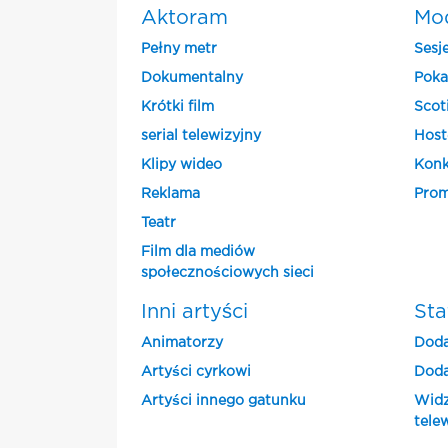
Aktoram
Mo
Pełny metr
Sesj
Dokumentalny
Poka
Krótki film
Scot
serial telewizyjny
Host
Klipy wideo
Konk
Reklama
Prom
Teatr
Film dla mediów
społecznościowych sieci
Inni artyści
Sta
Animatorzy
Doda
Artyści cyrkowi
Doda
Artyści innego gatunku
Widz
tele