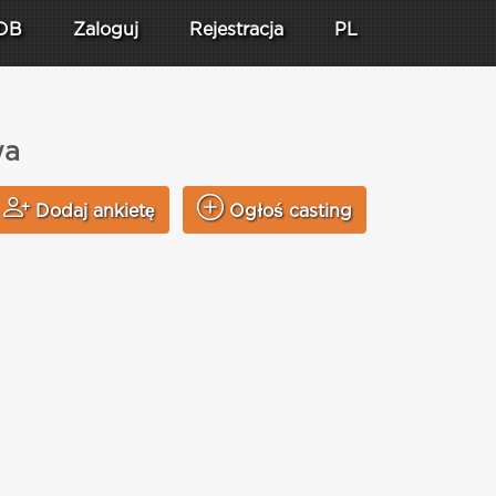
DB
Zaloguj
Rejestracja
PL
wa
Dodaj ankietę
Ogłoś casting