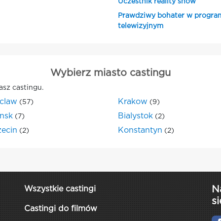
Uczestnik reality show
Prawdziwy bohater w progra
telewizyjnym
Wybierz miasto castingu
asz castingu.
claw
Krakow
(57)
(9)
nsk
Bialystok
(7)
(2)
zecin
Konstantyn
(2)
(2)
N
Wszystkie castingi
si
Castingi do filmów