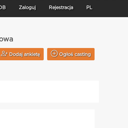
DB
Zaloguj
Rejestracja
PL
kowa
Dodaj ankietę
Ogłoś casting