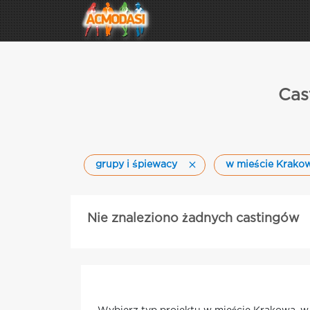
Cas
grupy i śpiewacy
w mieście Krako
Nie znaleziono żadnych castingów