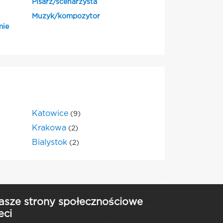
Pisarz/scenarzysta
Muzyk/kompozytor
mie
Katowice
(9)
Krakowa
(2)
Bialystok
(2)
asze strony społecznościowe
eci