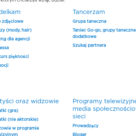
którym chciałbyś wziąć udział.
delkam
Tancerzam
e zdjęciowe
Grupa taneczna
zy (mody, hair)
Taniec Go-go, grupy taneczne
dodatkowe
ing dla agencji
Szukaj partnera
essa
urs piękności
ocji
tyści oraz widzowie
Programy telewizyjn
media społeczności
tki (gra)
sieci
tki (nie aktorskie)
Prowadzący
owie w programie
wizyjnym
Bloger