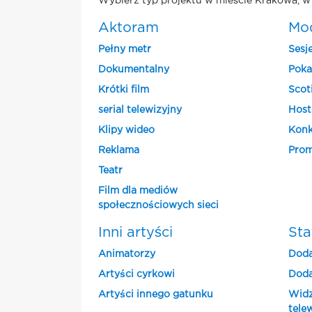
Wybierz typ projektu w mieście Krakowa, w 
Aktoram
Mo
Pełny metr
Sesj
Dokumentalny
Poka
Krótki film
Scot
serial telewizyjny
Host
Klipy wideo
Konk
Reklama
Prom
Teatr
Film dla mediów
społecznościowych sieci
Inni artyści
Sta
Animatorzy
Doda
Artyści cyrkowi
Doda
Artyści innego gatunku
Widz
tele