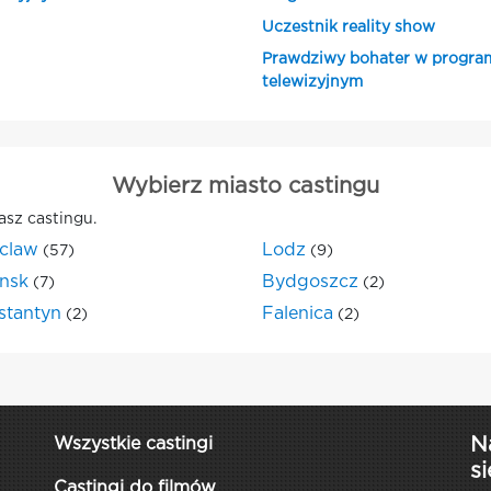
Uczestnik reality show
Prawdziwy bohater w progra
telewizyjnym
Wybierz miasto castingu
asz castingu.
claw
Lodz
(57)
(9)
nsk
Bydgoszcz
(7)
(2)
stantyn
Falenica
(2)
(2)
N
Wszystkie castingi
si
Castingi do filmów