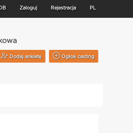
DB
Zaloguj
Rejestracja
PL
akowa
Dodaj ankietę
Ogłoś casting