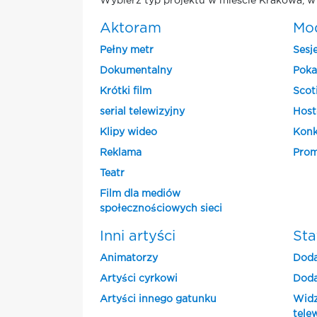
Wybierz typ projektu w mieście Krakowa, w 
Aktoram
Mo
Pełny metr
Sesj
Dokumentalny
Poka
Krótki film
Scot
serial telewizyjny
Host
Klipy wideo
Konk
Reklama
Prom
Teatr
Film dla mediów
społecznościowych sieci
Inni artyści
Sta
Animatorzy
Doda
Artyści cyrkowi
Doda
Artyści innego gatunku
Widz
tele