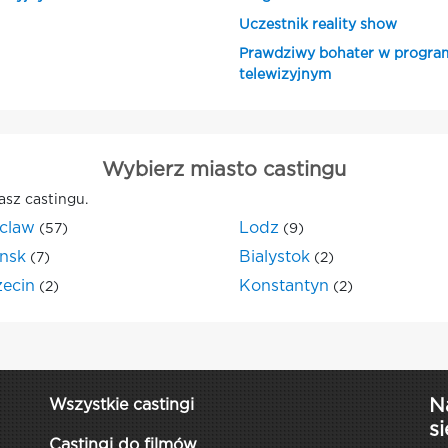
Uczestnik reality show
Prawdziwy bohater w progra
telewizyjnym
Wybierz miasto castingu
asz castingu.
claw
Lodz
(57)
(9)
nsk
Bialystok
(7)
(2)
zecin
Konstantyn
(2)
(2)
N
Wszystkie castingi
si
Castingi do filmów