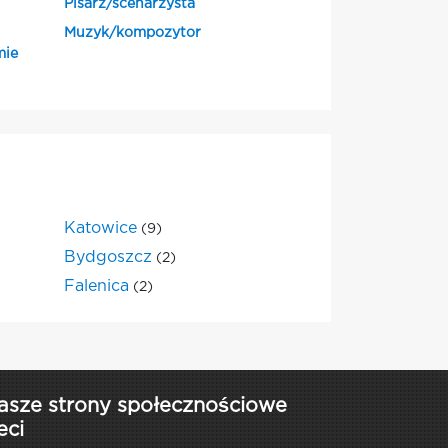
Pisarz/scenarzysta
Muzyk/kompozytor
mie
Katowice
(9)
Bydgoszcz
(2)
Falenica
(2)
asze strony społecznościowe
eci