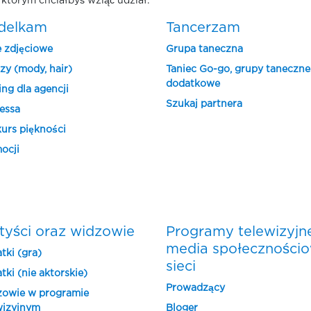
którym chciałbyś wziąć udział.
delkam
Tancerzam
e zdjęciowe
Grupa taneczna
zy (mody, hair)
Taniec Go-go, grupy taneczne
dodatkowe
ing dla agencji
Szukaj partnera
essa
urs piękności
ocji
tyści oraz widzowie
Programy telewizyjn
media społeczności
tki (gra)
sieci
tki (nie aktorskie)
Prowadzący
owie w programie
wizyjnym
Bloger