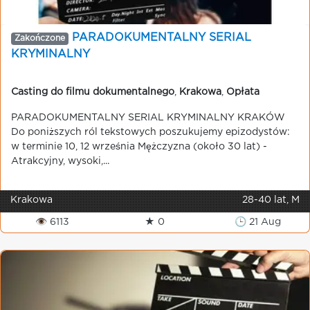
PARADOKUMENTALNY SERIAL
Zakończone
KRYMINALNY
Casting do filmu dokumentalnego
,
Krakowa
,
Opłata
PARADOKUMENTALNY SERIAL KRYMINALNY KRAKÓW
Do poniższych ról tekstowych poszukujemy epizodystów:
w terminie 10, 12 września Mężczyzna (około 30 lat) -
Atrakcyjny, wysoki,...
Krakowa
28-40 lat, M
👁 6113
★ 0
🕒 21 Aug