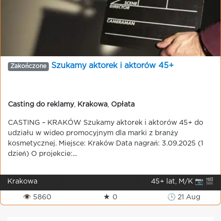
Szukamy aktorek i aktorów 45+
Zakończone
Casting do reklamy
,
Krakowa
,
Opłata
CASTING – KRAKÓW Szukamy aktorek i aktorów 45+ do
udziału w wideo promocyjnym dla marki z branży
kosmetycznej. Miejsce: Kraków Data nagrań: 3.09.2025 (1
dzień) O projekcie:...
Krakowa
45+ lat, M/K 📷 🎬
👁 5860
★ 0
🕒 21 Aug