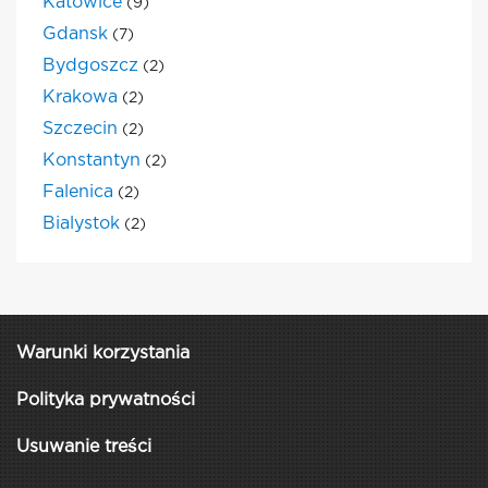
Katowice
(9)
Gdansk
(7)
Bydgoszcz
(2)
Krakowa
(2)
Szczecin
(2)
Konstantyn
(2)
Falenica
(2)
Bialystok
(2)
Warunki korzystania
Polityka prywatności
Usuwanie treści