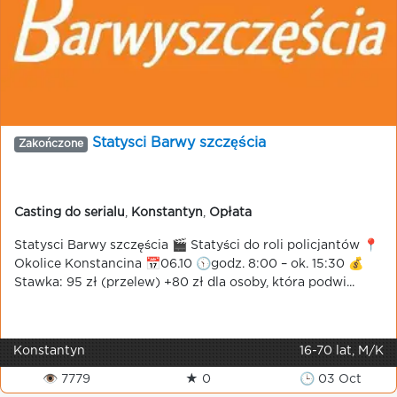
Statysci Barwy szczęścia
Zakończone
Casting do serialu
,
Konstantyn
,
Opłata
Statysci Barwy szczęścia 🎬 Statyści do roli policjantów 📍
Okolice Konstancina 📅06.10 🕥godz. 8:00 – ok. 15:30 💰
Stawka: 95 zł (przelew) +80 zł dla osoby, która podwi...
Konstantyn
16-70 lat, M/K
👁 7779
★ 0
🕒 03 Oct