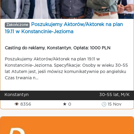
Poszukujemy Aktorów/Aktorek na plan
Zakończone
19.11 w Konstancinie-Jeziorna
Casting do reklamy
,
Konstantyn
,
Opłata: 1000 PLN
Poszukujemy Aktorów/Aktorek na plan 19.11 w
Konstancinie-Jeziorna. Specyfikacje: Osoby w wieku 30-55
lat Atutem jest, jeśli mówisz komunikatywnie po angielsku
Czas trwania n...
Konstantyn
30-55 lat, M/K
👁 8356
★ 0
🕒 15 Nov