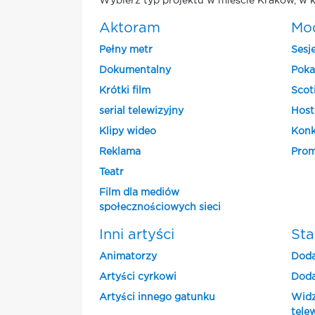
Wybierz typ projektu w mieście Krakow, w k
Aktoram
Mo
Pełny metr
Sesj
Dokumentalny
Poka
Krótki film
Scot
serial telewizyjny
Host
Klipy wideo
Konk
Reklama
Prom
Teatr
Film dla mediów
społecznościowych sieci
Inni artyści
Sta
Animatorzy
Doda
Artyści cyrkowi
Doda
Artyści innego gatunku
Widz
tele