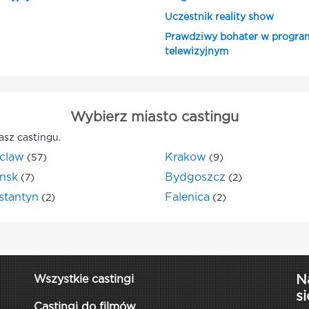
Uczestnik reality show
Prawdziwy bohater w progra
telewizyjnym
Wybierz miasto castingu
asz castingu.
claw
Krakow
(57)
(9)
nsk
Bydgoszcz
(7)
(2)
stantyn
Falenica
(2)
(2)
N
Wszystkie castingi
si
Castingi do filmów