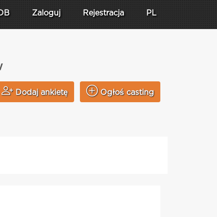
DB
Zaloguj
Rejestracja
PL
w
Dodaj ankietę
Ogłoś casting