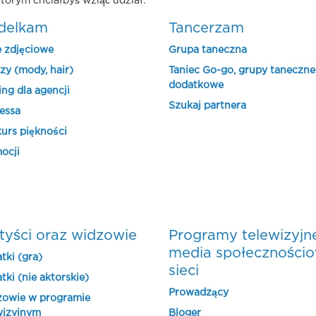
tórym chciałbyś wziąć udział.
delkam
Tancerzam
e zdjęciowe
Grupa taneczna
zy (mody, hair)
Taniec Go-go, grupy taneczne
dodatkowe
ing dla agencji
Szukaj partnera
essa
urs piękności
ocji
tyści oraz widzowie
Programy telewizyjn
media społeczności
tki (gra)
sieci
tki (nie aktorskie)
Prowadzący
owie w programie
wizyjnym
Bloger