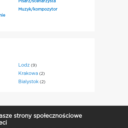
Pisarz/scenarzysta
Muzyk/kompozytor
mie
Lodz
(9)
Krakowa
(2)
Bialystok
(2)
asze strony społecznościowe
eci