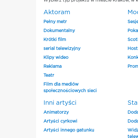
Wybierz typ projektu w mieście Krakow, w k
Aktoram
Mo
Pełny metr
Sesj
Dokumentalny
Poka
Krótki film
Scot
serial telewizyjny
Host
Klipy wideo
Konk
Reklama
Prom
Teatr
Film dla mediów
społecznościowych sieci
Inni artyści
Sta
Animatorzy
Doda
Artyści cyrkowi
Doda
Artyści innego gatunku
Widz
tele