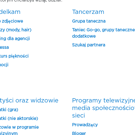
tórym chciałbyś wziąć udział.
delkam
Tancerzam
e zdjęciowe
Grupa taneczna
zy (mody, hair)
Taniec Go-go, grupy taneczne
dodatkowe
ing dla agencji
Szukaj partnera
essa
urs piękności
ocji
tyści oraz widzowie
Programy telewizyjn
media społeczności
tki (gra)
sieci
tki (nie aktorskie)
Prowadzący
owie w programie
wizyjnym
Bloger