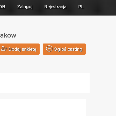
DB
Zaloguj
Rejestracja
PL
Krakow
Dodaj ankietę
Ogłoś casting