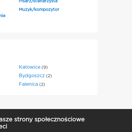
Pisarz/scenarzysta
Muzyk/kompozytor
mie
Katowice
(9)
Bydgoszcz
(2)
Falenica
(2)
asze strony społecznościowe
eci