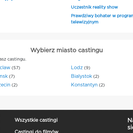
Uczestnik reality show
Prawdziwy bohater w progra
telewizyjnym
Wybierz miasto castingu
asz castingu.
claw
Lodz
(57)
(9)
nsk
Bialystok
(7)
(2)
zecin
Konstantyn
(2)
(2)
N
Wszystkie castingi
si
Castingi do filmów