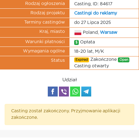
Rodzaj ogłoszenia
Casting, ID: 84617
Rodzaj projektu
Castingi do reklamy
Terminy castingów
do 27 Lipca 2025
Kraj, miasto
Poland,
Warsaw
Warunki płatności
Opłata
$
Wymagania ogólne
18-20 lat, M/K
Zakończone
Expired
Open
Status
Casting otwarty
Udział
Casting został zakończony. Przyjmowanie aplikacji
zakończone.