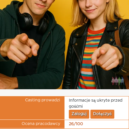
Casting prowadzi
Informacje są ukryte przed
gośćmi
Zaloguj
Dołączyć
Ocena pracodawcy
26/100