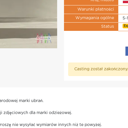
Kraj, miasto
Warunki płatności
Wymagania ogólne
5-
Ex
Status
Casting został zakończony
narodowej marki ubrań.
ji zdjęciowych dla marki odzieżowej.
Proszę nie wysyłać wymiarów innych niż te powyżej.