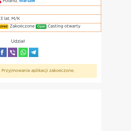
Poland,
Warsaw
13 lat, M/K
Zakończone
Casting otwarty
pired
Open
Udział
. Przyjmowanie aplikacji zakończone.