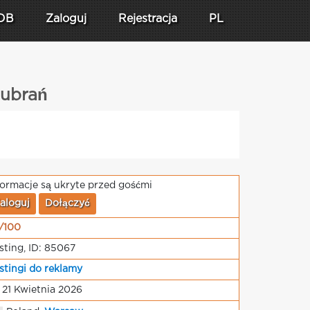
DB
Zaloguj
Rejestracja
PL
 ubrań
formacje są ukryte przed gośćmi
aloguj
Dołączyć
/100
sting, ID: 85067
stingi do reklamy
 21 Kwietnia 2026