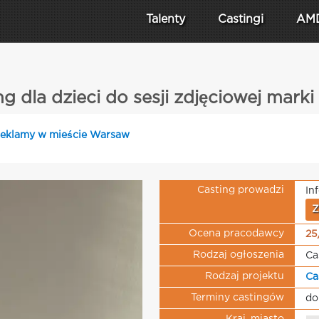
Talenty
Castingi
AM
ng dla dzieci do sesji zdjęciowej marki
 reklamy w mieście Warsaw
Casting prowadzi
In
Z
Ocena pracodawcy
25
Rodzaj ogłoszenia
Ca
Rodzaj projektu
Ca
Terminy castingów
do