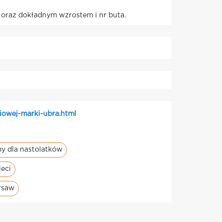
 oraz dokładnym wzrostem i nr buta.
iowej-marki-ubra.html
my dla nastolatków
ieci
rsaw