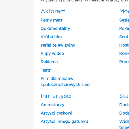
Wybierz typ projektu w mieście Warsz, w kt
Aktoram
Mo
Pełny metr
Sesj
Dokumentalny
Poka
Krótki film
Scot
serial telewizyjny
Host
Klipy wideo
Konk
Reklama
Prom
Teatr
Film dla mediów
społecznościowych sieci
Inni artyści
Sta
Animatorzy
Doda
Artyści cyrkowi
Doda
Artyści innego gatunku
Widz
tele