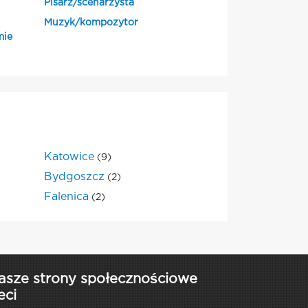
Pisarz/scenarzysta
Muzyk/kompozytor
mie
Katowice
(9)
Bydgoszcz
(2)
Falenica
(2)
asze strony społecznościowe
eci