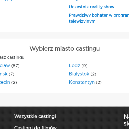
Uczestnik reality show
Prawdziwy bohater w progra
telewizyjnym
Wybierz miasto castingu
asz castingu.
claw
Lodz
(57)
(9)
nsk
Bialystok
(7)
(2)
zecin
Konstantyn
(2)
(2)
N
Wszystkie castingi
si
Castingi do filmów