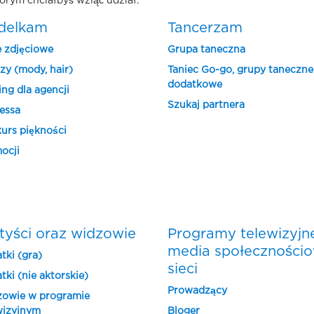
órym chciałbyś wziąć udział.
delkam
Tancerzam
e zdjęciowe
Grupa taneczna
zy (mody, hair)
Taniec Go-go, grupy taneczne
dodatkowe
ing dla agencji
Szukaj partnera
essa
urs piękności
ocji
tyści oraz widzowie
Programy telewizyjn
media społeczności
tki (gra)
sieci
tki (nie aktorskie)
Prowadzący
owie w programie
wizyjnym
Bloger