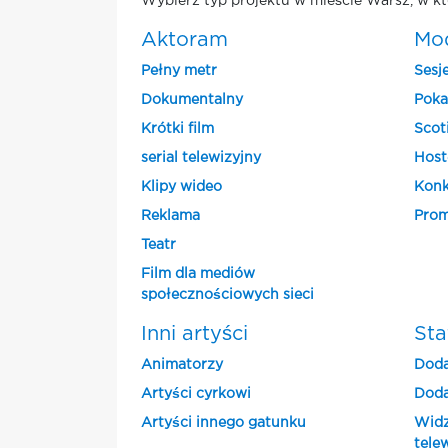
Wybierz typ projektu w mieście Warsz, w kt
Aktoram
Mo
Pełny metr
Sesj
Dokumentalny
Poka
Krótki film
Scot
serial telewizyjny
Host
Klipy wideo
Konk
Reklama
Prom
Teatr
Film dla mediów
społecznościowych sieci
Inni artyści
Sta
Animatorzy
Doda
Artyści cyrkowi
Doda
Artyści innego gatunku
Widz
tele