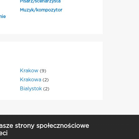
Pisarz/scenarzysta
Muzyk/kompozytor
mie
Krakow
(9)
Krakowa
(2)
Bialystok
(2)
asze strony społecznościowe
eci