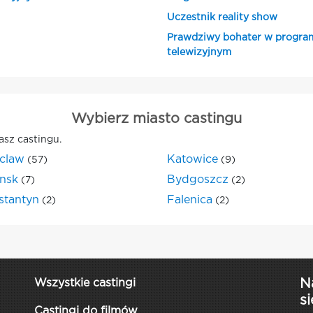
Uczestnik reality show
Prawdziwy bohater w progra
telewizyjnym
Wybierz miasto castingu
asz castingu.
claw
Katowice
(57)
(9)
nsk
Bydgoszcz
(7)
(2)
stantyn
Falenica
(2)
(2)
N
Wszystkie castingi
si
Castingi do filmów