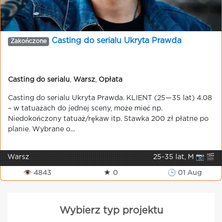
Casting do serialu Ukryta Prawda
Zakończone
Casting do serialu
,
Warsz
,
Opłata
Casting do serialu Ukryta Prawda. KLIENT (25—35 lat) 4.08
– w tatuażach do jednej sceny, może mieć np.
Niedokończony tatuaż/rękaw itp. Stawka 200 zł płatne po
planie. Wybrane o...
Warsz
25-35 lat, M 📷 🎬
👁 4843
★ 0
🕒 01 Aug
Wybierz typ projektu