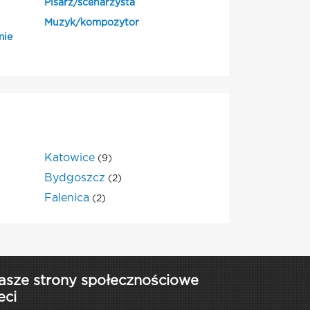
Pisarz/scenarzysta
Muzyk/kompozytor
mie
Katowice
(9)
Bydgoszcz
(2)
Falenica
(2)
asze strony społecznościowe
eci