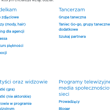
 którym chciałbyś wziąć udział.
delkam
Tancerzam
e zdjęciowe
Grupa taneczna
zy (mody, hair)
Taniec Go-go, grupy taneczne
dodatkowe
ing dla agencji
Szukaj partnera
essa
urs piękności
ocji
tyści oraz widzowie
Programy telewizyjn
media społeczności
tki (gra)
sieci
tki (nie aktorskie)
Prowadzący
owie w programie
wizyjnym
Bloger