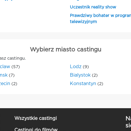
Uczestnik reality show
Prawdziwy bohater w progra
telewizyjnym
Wybierz miasto castingu
asz castingu.
claw
Lodz
(57)
(9)
nsk
Bialystok
(7)
(2)
zecin
Konstantyn
(2)
(2)
N
Wszystkie castingi
si
Castingi do filmów