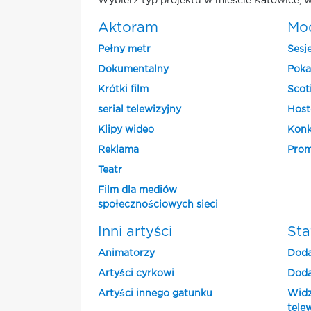
Wybierz typ projektu w mieście Katowice, w
Aktoram
Mo
Pełny metr
Sesj
Dokumentalny
Poka
Krótki film
Scot
serial telewizyjny
Host
Klipy wideo
Konk
Reklama
Prom
Teatr
Film dla mediów
społecznościowych sieci
Inni artyści
Sta
Animatorzy
Doda
Artyści cyrkowi
Doda
Artyści innego gatunku
Widz
tele