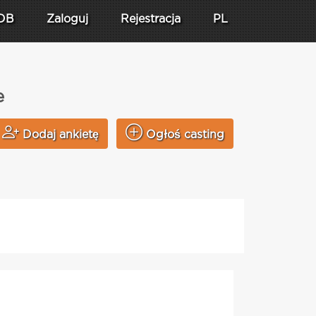
DB
Zaloguj
Rejestracja
PL
e
Dodaj ankietę
Ogłoś casting