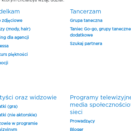
 którym chciałbyś wziąć udział.
delkam
Tancerzam
e zdjęciowe
Grupa taneczna
zy (mody, hair)
Taniec Go-go, grupy taneczne
dodatkowe
ing dla agencji
Szukaj partnera
essa
urs piękności
ocji
tyści oraz widzowie
Programy telewizyjn
media społeczności
tki (gra)
sieci
tki (nie aktorskie)
Prowadzący
owie w programie
wizyjnym
Bloger