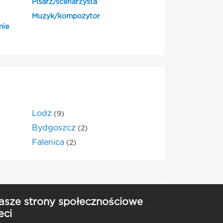
Pisarz/scenarzysta
Muzyk/kompozytor
mie
Lodz
(9)
Bydgoszcz
(2)
Falenica
(2)
asze strony społecznościowe
eci