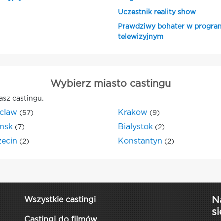
Uczestnik reality show
Prawdziwy bohater w progra
telewizyjnym
Wybierz miasto castingu
asz castingu.
claw
Krakow
(57)
(9)
nsk
Bialystok
(7)
(2)
zecin
Konstantyn
(2)
(2)
N
Wszystkie castingi
si
Castingi do filmów