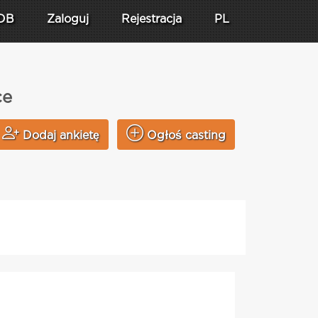
DB
Zaloguj
Rejestracja
PL
ce
Dodaj ankietę
Ogłoś casting