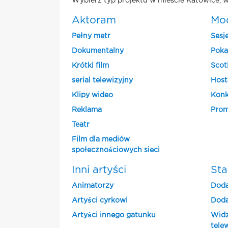
Wybierz typ projektu w mieście Katowice, w
Aktoram
Mo
Pełny metr
Sesj
Dokumentalny
Poka
Krótki film
Scot
serial telewizyjny
Host
Klipy wideo
Konk
Reklama
Prom
Teatr
Film dla mediów
społecznościowych sieci
Inni artyści
Sta
Animatorzy
Doda
Artyści cyrkowi
Doda
Artyści innego gatunku
Widz
tele